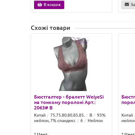
В кошик
За
Схожі товари
Бюстгалтер - бралетт WeiyeSi
Бюстг
на тонкому поролоні Арт.:
порол
2063# B
Китай
75.75.80.80.85.85.
B
93%
Китай
нейлон, 7% спандекс
6
Нейлон
нейлон
*
Цвет:
*
Цвет