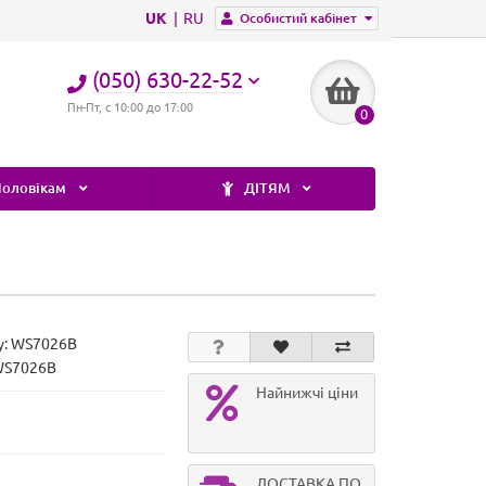
UK
RU
Особистий кабінет
(050) 630-22-52
Пн-Пт, с 10:00 до 17:00
0
оловікам
ДІТЯМ
у:
WS7026B
WS7026B
Найнижчі ціни
ДОСТАВКА ПО