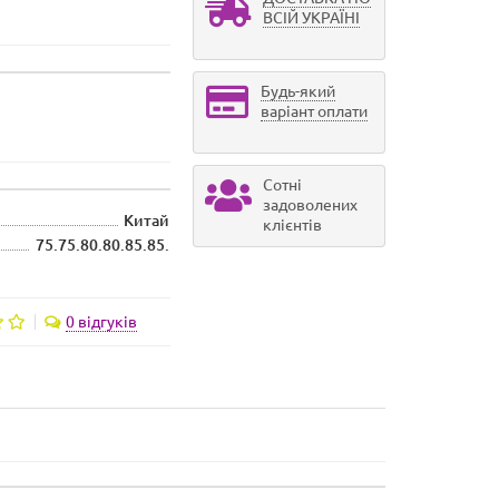
ВСІЙ УКРАЇНІ
Будь-який
варіант оплати
Сотні
задоволених
Китай
клієнтів
75.75.80.80.85.85.
0 відгуків