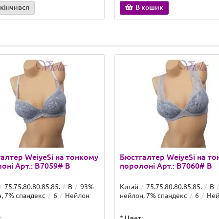
кінчився
В кошик
алтер WeiyeSi на тонкому
Бюстгалтер WeiyeSi на т
оні Арт.: B7059# B
поролоні Арт.: B7060# B
75.75.80.80.85.85.
B
93%
Китай
75.75.80.80.85.85.
B
, 7% спандекс
6
Нейлон
нейлон, 7% спандекс
6
Ней
:
*
Цвет: