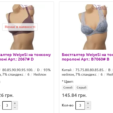
Немає в наявності
алтер WeiyeSi на тонкому
Бюстгалтер WeiyeSi на т
оні Арт.: 2067# D
поролоні Арт.: B7060# B
80.85.90.90.95.100.
D
93%
Китай
75.75.80.80.85.85.
B
, 7% спандекс
6
Нейлон
нейлон, 7% спандекс
6
Ней
:
*
Цвет:
Синий
Серый
6 грн.
145.84 грн.
о
Кол-во