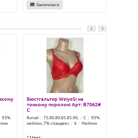
Закінчився
онкому
Бюстгальтер WeiyeSi на
Бюстгаль
тонкому поролоні Арт: B7062#
тонкому 
C
B
93%
Китай
75.80.80.85.85.90.
C
93%
Китай
75
лон
нейлон, 7% спандекс
6
Нейлон
нейлон, 7
*
Цвет:
*
Цвет: