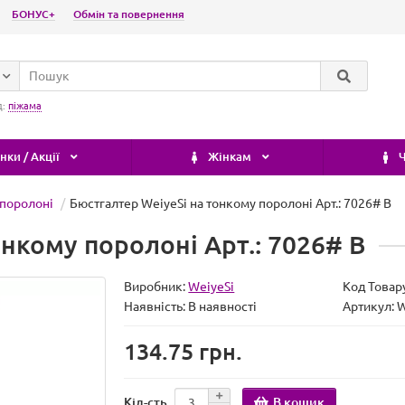
БОНУС+
Обмін та повернення
д:
піжама
ки / Акції
Жінкам
Ч
 поролоні
Бюстгалтер WeiyeSi на тонкому поролоні Арт.: 7026# B
онкому поролоні Арт.: 7026# B
Виробник:
WeiyeSi
Код Товар
Наявність:
В наявності
Артикул: 
134.75 грн.
В кошик
Кіл-сть