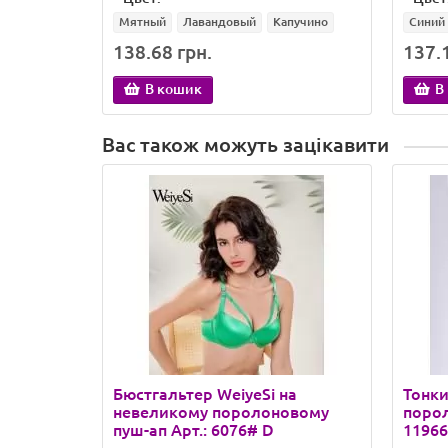
Мятный
Лавандовый
Капучино
Синий
138.68 грн.
137.1
В кошик
В
Вас також можуть зацікавити
Бюстгальтер WeiyeSi на
Тонки
невеликому поролоновому
порол
пуш-ап Арт.: 6076# D
11966