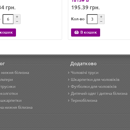
1815# B
4 грн.
195.39 грн.
о
Кол-во
 кошик
В кошик
ог
Додатково
 нижня білизна
Чоловічі труси
льтери
Шкарпетки для чоловіків
 трусики
Футболки для чоловіків
 колготки
Дитячий одяг і дитяча білизна
 шкарпетки
Термобілизна
ча нижня білизна