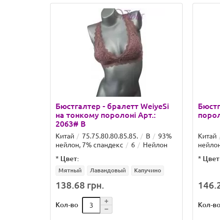
Бюстгалтер - бралетт WeiyeSi
Бюстг
на тонкому поролоні Арт.:
порол
2063# B
Китай
75.75.80.80.85.85.
B
93%
Китай
нейлон, 7% спандекс
6
Нейлон
нейлон
*
Цвет:
*
Цвет
Мятный
Лавандовый
Капучино
138.68 грн.
146.2
Кол-во
Кол-в