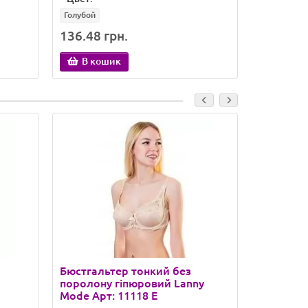
Голубой
Синий
136.48 грн.
145.67 
В кошик
В ко
Бюстгальтер тонкий без
Бюстгал
поролону гіпюровий Lanny
напівпо
Mode Арт: 11118 E
Арт: 123