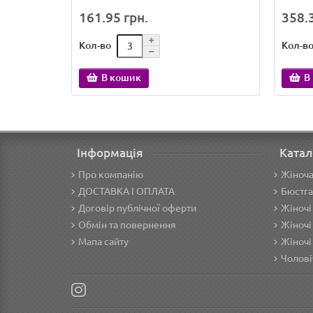
161.95 грн.
358.3
Кол-во
Кол-в
В кошик
В
Інформація
Катал
Про компанію
Жіноча
ДОСТАВКА І ОПЛАТА
Бюстга
Договір публічної оферти
Жіночі
Обмін та повернення
Жіночі
Мапа сайту
Жіночі
Чолові