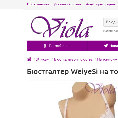
Про компанію
Доставка і оплата
Акції та розпродажі
Всюди
Наприкла
Термобілизна
Новин
Жінкам
Бюстгальтери і бюстьє
На тонкому
Бюстгалтер WeiyeSi на т