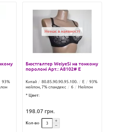
Немає в наявності
онкому
Бюстгалтер WeiyeSi на тонкому
поролоні Арт.: A8102# E
93%
Китай
80.85.90.90.95.100.
E
93%
лон
нейлон, 7% спандекс
6
Нейлон
*
Цвет:
198.07 грн.
Кол-во