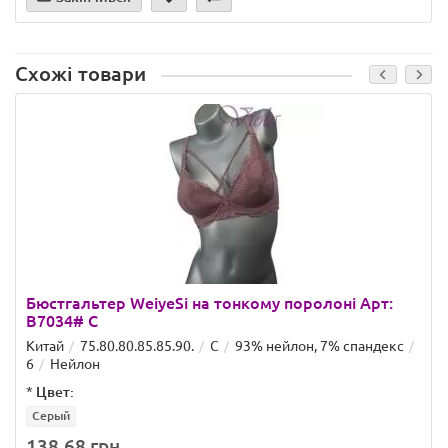
Схожі товари
Бюстгальтер WeiyeSi на тонкому поролоні Арт:
B7034# C
Китай
75.80.80.85.85.90.
C
93% нейлон, 7% спандекс
6
Нейлон
*
Цвет:
Серый
138.68 грн.