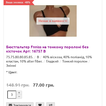
Ваша знижка: -48%
Немає в наявності
Бюстгальтер Fnniss на тонкому поролоні без
кісточок Арт: 16757 B
75.75.80.80.85.85.
B
40% віскоза, 40% поліамід, 10%
еластан, 10% alter fiber.
Гладкий
Тонкий поролон
Знімні
*
Цвет:
148.91 грн.
77.00 грн.
Закінчився