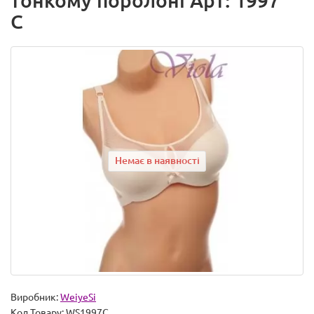
тонкому поролоні Арт: 1997
C
Немає в наявності
Виробник:
WeiyeSi
Код Товару:
WS1997C