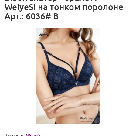
WeiyeSi на тонком поролоне
Арт.: 6036# B
Виробник:
WeiyeSi