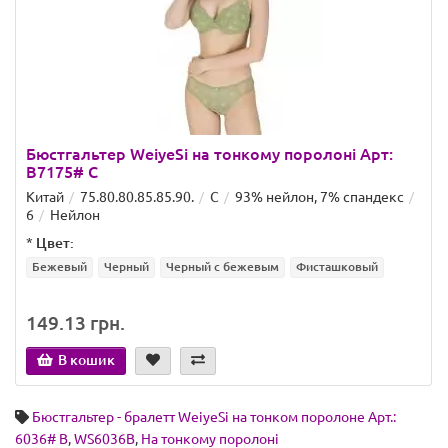
Бюстгальтер WeiyeSi на тонкому поролоні Арт:
B7175# C
Китай
75.80.80.85.85.90.
C
93% нейлон, 7% спандекс
6
Нейлон
*
Цвет:
Бежевый
Черный
Черный с бежевым
Фисташковый
149.13 грн.
В кошик
Бюстгальтер - бралетт WeiyeSi на тонком поролоне Арт.:
6036# B
,
WS6036B
,
На тонкому поролоні