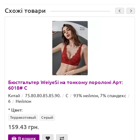
Схожі товари
Бюстгальтер WeiyeSi на тонкому поролоні Арт:
6018# C
Китай
75.80.80.85.85.90.
C
93% нейлон, 7% спандекс
6
Нейлон
*
Цвет:
Терракотовый
Серый
159.43 грн.
В кошик