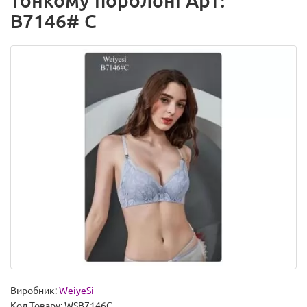
тонкому поролоні Арт:
B7146# C
Виробник:
WeiyeSi
Код Товару:
WSB7146C