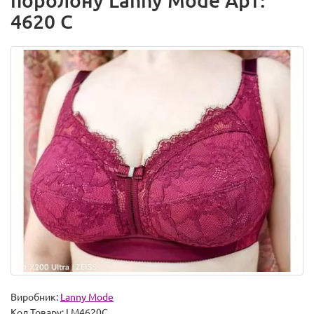
поролону Lanny Mode Арт:
4620 C
Виробник:
Lanny Mode
Код Товару:
LM4620C