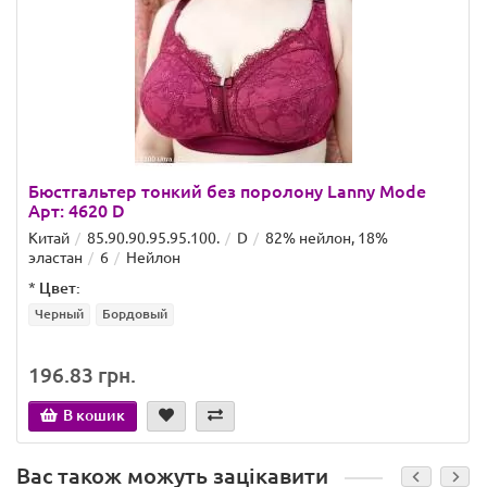
Бюстгальтер тонкий без поролону Lanny Mode
Арт: 4620 D
Китай
85.90.90.95.95.100.
D
82% нейлон, 18%
эластан
6
Нейлон
*
Цвет:
Черный
Бордовый
196.83 грн.
В кошик
Вас також можуть зацікавити