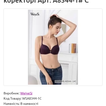
коректорі Арт: A8344-1# C
Виробник:
WeiyeSi
Код Товару:
WSA8344-1C
Наявність:
В наявності