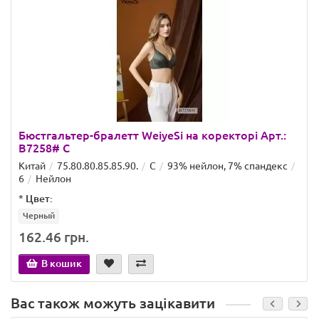
Бюстгальтер-бралетт WeiyeSi на коректорі Арт.:
B7258# C
Китай
75.80.80.85.85.90.
C
93% нейлон, 7% спандекс
6
Нейлон
*
Цвет:
Черный
162.46 грн.
В кошик
Вас також можуть зацікавити