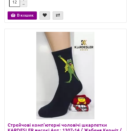
В кошик
Стрейчові комп'ютерні чоловічі шкарпетки
KARDESLER високі Арт.: 1307-14 / Жабеня Керміт /