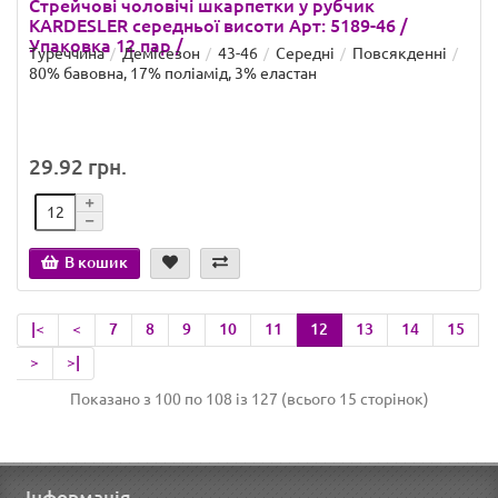
Стрейчові чоловічі шкарпетки у рубчик
KARDESLER середньої висоти Арт: 5189-46 /
Упаковка 12 пар /
Туреччина
Демісезон
43-46
Середні
Повсякденні
80% бавовна, 17% поліамід, 3% еластан
29.92 грн.
В кошик
|<
<
7
8
9
10
11
12
13
14
15
>
>|
Показано з 100 по 108 із 127 (всього 15 сторінок)
Інформація