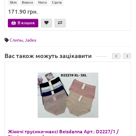
Skin
Bianco
Nero
Cipria
171.90 грн.
В кошик
Слипы
,
Jadea
Вас також можуть зацікавити
Жіночі трусики-максі Beisdanna Арт.: D2227/1 /