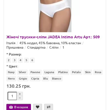
Жіночі трусики-сліпи JADEA Intimo Artu Арт.: 509
Італія
45% модал, 45% бавовна, 10% еластан
Пришивна
Стандартна
Сліпи
1
*
Размер:
2
3
4
5
6
*
Цвет:
Navy
Silver
Pavone
Laguna
Platino
Petalo
Skin
Rosa
Nero
Grigio
Cipria
Blu
Bianco
130.25 грн.
В кошик