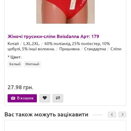
Жіночі трусики-сліпи Beisdanna Арт: 179
Китай
L.XL.2XL.
60% поліамід, 25% поліестер, 10%
цибулі, 5% інші волокна.
Пришивна
Стандартна
Сліпи
*
Цвет:
Белый
Мятный
27.98 грн.
В кошик
Вас також можуть зацікавити