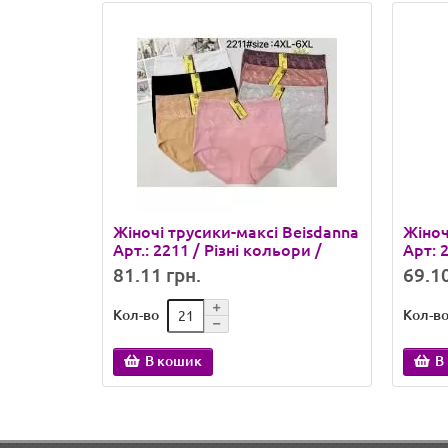
Жіночі трусики-максі Beisdanna
Жіноч
Арт.: 2211 / Різні кольори /
Арт: 
81.11 грн.
69.10
Кол-во
Кол-в
В кошик
В