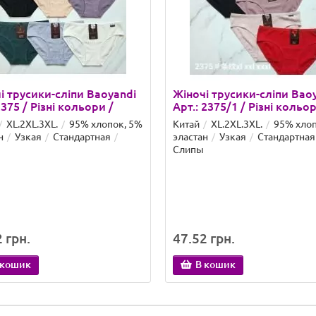
і трусики-сліпи Baoyandi
Жіночі трусики-сліпи Bao
2375 / Різні кольори /
Арт.: 2375/1 / Різні кольор
XL.2XL.3XL.
95% хлопок, 5%
Китай
XL.2XL.3XL.
95% хлоп
н
Узкая
Стандартная
эластан
Узкая
Стандартная
Слипы
 грн.
47.52 грн.
 кошик
В кошик