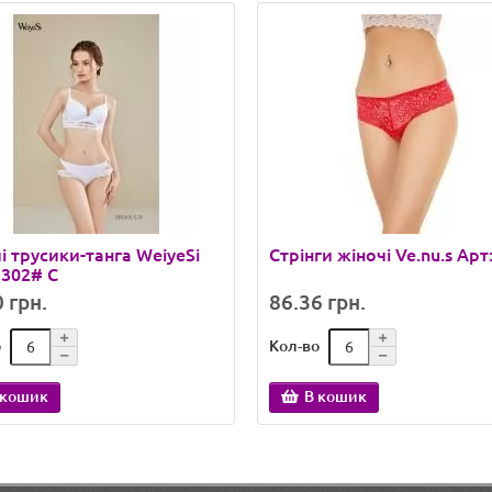
і трусики-танга WeiyeSi
Стрінги жіночі Ve.nu.s Арт
2302# C
 грн.
86.36 грн.
о
Кол-во
 кошик
В кошик