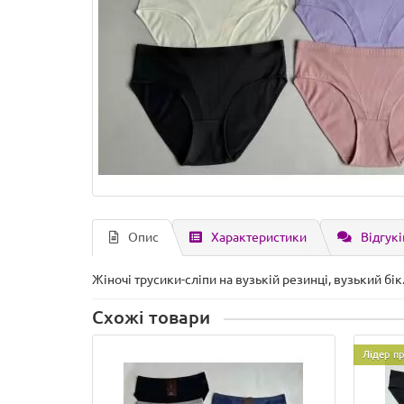
Опис
Характеристики
Відгукі
Жіночі трусики-сліпи на вузькій резинці, вузький бік
Схожі товари
Лідер п