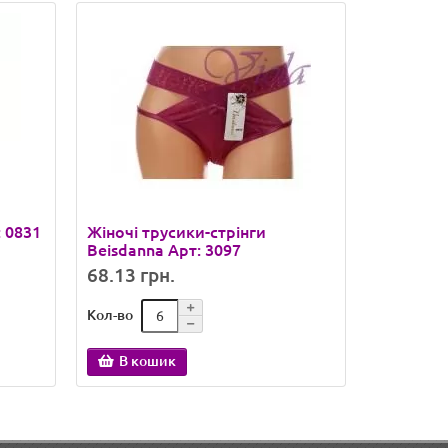
: 0831
Жіночі трусики-стрінги
Женские 
Beisdanna Арт: 3097
Арт.: 240
68.13 грн.
55.90 гр
Кол-во
Кол-во
В кошик
В ко