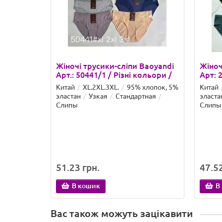
Жіночі трусики-сліпи Baoyandi
Жіноч
Арт.: 50441/1 / Різні кольори /
Арт: 
Китай
XL.2XL.3XL.
95% хлопок, 5%
Китай
эластан
Узкая
Стандартная
эласта
Слипы
Слипы
51.23 грн.
47.52
В кошик
В
Вас також можуть зацікавити