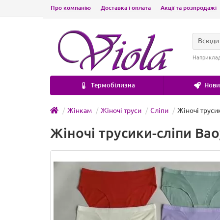
Про компанію
Доставка і оплата
Акції та розпродажі
Всюди
Наприкла
Термобілизна
Новин
Жінкам
Жіночі труси
Сліпи
Жіночі трусик
Жіночі трусики-сліпи Baoy