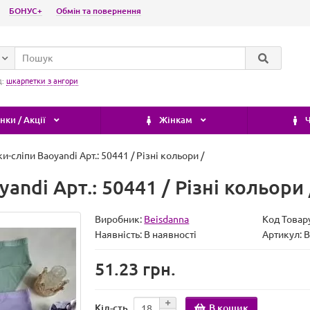
БОНУС+
Обмін та повернення
д:
шкарпетки з ангори
ки / Акції
Жінкам
Ч
и-сліпи Baoyandi Арт.: 50441 / Різні кольори /
andi Арт.: 50441 / Різні кольори 
Виробник:
Beisdanna
Код Товар
Наявність:
В наявності
Артикул:
51.23 грн.
В кошик
Кіл-сть