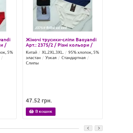
yandi
Жіночі трусики-сліпи Baoyandi
Безшовні
и /
Арт.: 2375/2 / Різні кольори /
Donafen 
ок, 5%
Китай
XL.2XL.3XL.
95% хлопок, 5%
Китай
M.
эластан
Узкая
Стандартная
35% нейло
Слипы
Вшивная
*
Цвет:
Белый
47.52 грн.
88.58 гр
В кошик
В ко