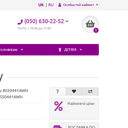
UK
RU
Особистий кабінет
(050) 630-22-52
Пн-Пт, с 10:00 до 17:00
0
оловікам
ДІТЯМ
/
у:
BS50441AWN
 BS50441AWN
Найнижчі ціни
ДОСТАВКА ПО