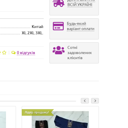
ВСІЙ УКРАЇНІ
Будь-який
Китай
варіант оплати
XL.2XL.3XL.
Сотні
0 відгуків
задоволених
клієнтів
Лідер продажу!