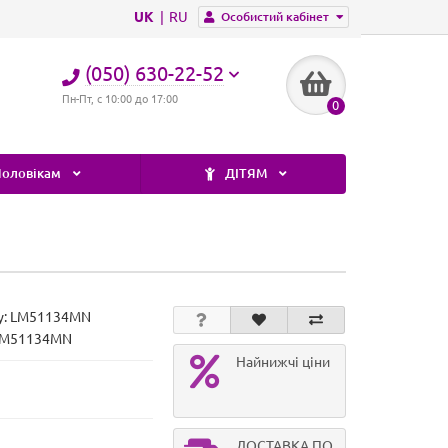
UK
RU
Особистий кабінет
(050) 630-22-52
Пн-Пт, с 10:00 до 17:00
0
оловікам
ДІТЯМ
у:
LM51134MN
 LM51134MN
Найнижчі ціни
ДОСТАВКА ПО