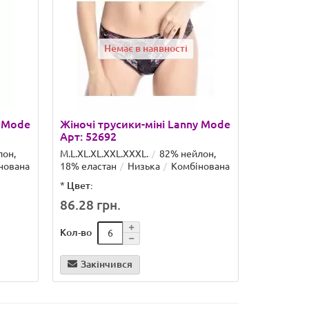
Немає в наявності
Н
y Mode
Жіночі трусики-міні Lanny Mode
Жіночі т
Арт: 52692
Арт: 554
лон,
M.L.XL.XL.XXL.ХХХL.
82% нейлон,
M.L.XL.XL.
нована
18% еластан
Низька
Комбінована
18% еласт
*
Цвет:
*
Цвет:
86.28 грн.
110.54 
Кол-во
Кол-во
Закінчився
Закін