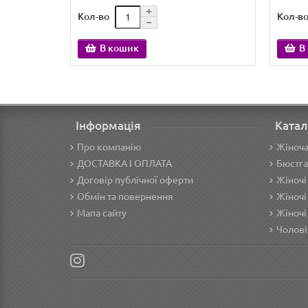
Кол-во
Кол-в
В кошик
В
Інформація
Катал
Про компанію
Жіноча
ДОСТАВКА І ОПЛАТА
Бюстга
Договір публічної оферти
Жіночі
Обмін та повернення
Жіночі
Мапа сайту
Жіночі
Чолові