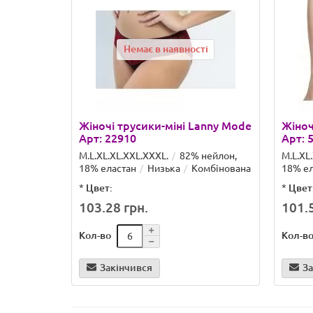
Немає в наявності
Жіночі трусики-міні Lanny Mode
Жіноч
Арт: 22910
Арт: 
M.L.XL.XL.XXL.ХХХL.
82% нейлон,
M.L.XL
18% еластан
Низька
Комбінована
18% ел
*
Цвет:
*
Цвет
103.28 грн.
101.5
Кол-во
Кол-в
Закінчився
За