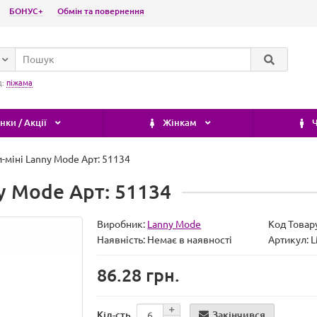
БОНУС+
Обмін та повернення
д:
піжама
ки / Акції
Жінкам
Ч
-міні Lanny Mode Арт: 51134
y Mode Арт: 51134
Виробник:
Lanny Mode
Код Товар
Наявність:
Немає в наявності
Артикул:
86.28 грн.
Закінчився
Кіл-сть