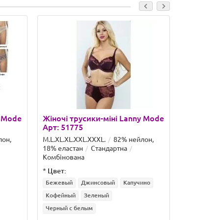
y Mode
Жіночі трусики-міні Lanny Mode
Жіночі т
Арт: 51775
Арт: 211
лон,
M.L.XL.XL.XXL.ХХХL.
82% нейлон,
M.L.XL.XL.
18% еластан
Стандартна
18% еласт
Комбінована
Комбінова
*
Цвет:
*
Цвет:
Бежевый
Джинсовый
Капучино
Бежевый
Кофейный
Зеленый
Шампань
Черный с белым