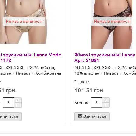
Немає в наявності
Немає в наявності
і трусики-міні Lanny Mode
Жіночі трусики-міні Lann
51172
Арт: 51891
.XL.XXL.ХХХL.
82% нейлон,
M.L.XL.XL.XXL.ХХХL.
82% ней
астан
Низька
Комбінована
18% еластан
Низька
Комбі
:
*
Цвет:
1 грн.
101.51 грн.
о
Кол-во
кінчився
Закінчився