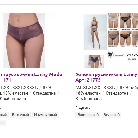
і трусики-міні Lanny Mode
Жіночі трусики-міні Lann
51171
Арт: 21775
XL.XXL.ХХХL.XXXXL.
82%
M.L.XL.XL.XXL.ХХХL.
82% ней
, 18% еластан
Стандартна
18% еластан
Стандартна
Комбінована
Комбінована
:
*
Цвет:
вый
Бежевый
Изумрудный
Джинсовый
Зеленый
нь