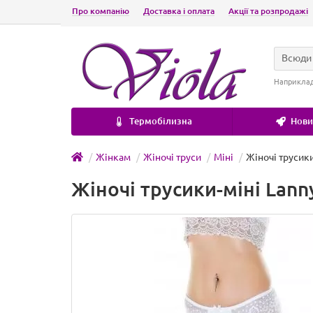
Про компанію
Доставка і оплата
Акції та розпродажі
Всюди
Наприкла
Термобілизна
Новин
Жінкам
Жіночі труси
Міні
Жіночі трусики
Жіночі трусики-міні Lann