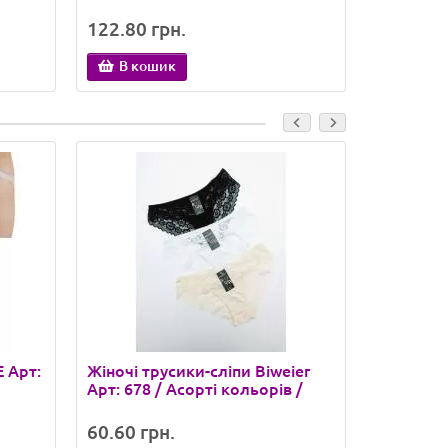
122.80 грн.
112.18 
В кошик
В ко
E Арт:
Жіночі трусики-сліпи Biweier
Жіночі т
Арт: 678 / Асорті кольорів /
JOIE Арт
60.60 грн.
90.27 гр