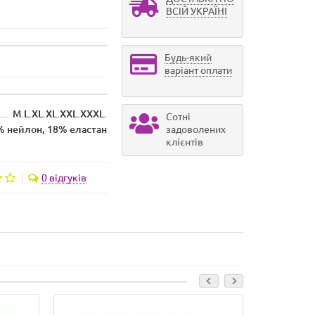
ВСІЙ УКРАЇНІ
Будь-який
варіант оплати
M.L.XL.XL.XXL.ХХХL.
Сотні
% нейлон, 18% еластан
задоволених
клієнтів
0 відгуків