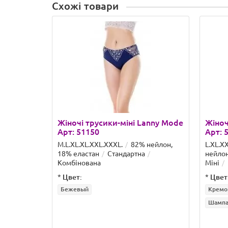
Схожі товари
Жіночі трусики-міні Lanny Mode
Жіноч
Арт: 51150
Арт: 
M.L.XL.XL.XXL.ХХХL.
82% нейлон,
L.XL.X
18% еластан
Стандартна
нейлон
Комбінована
Міні
*
Цвет:
*
Цвет
Бежевый
Кремо
Шампа