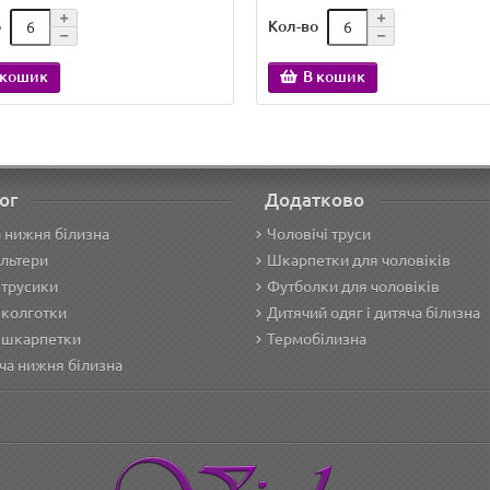
о
Кол-во
 кошик
В кошик
ог
Додатково
 нижня білизна
Чоловічі труси
льтери
Шкарпетки для чоловіків
 трусики
Футболки для чоловіків
 колготки
Дитячий одяг і дитяча білизна
 шкарпетки
Термобілизна
ча нижня білизна