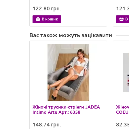
122.80 грн.
121.3
В кошик
В
Вас також можуть зацікавити
Жіночі трусики-стрінги JADEA
Жіноч
Intimo Artu Арт.: 6358
COEUR
148.74 грн.
82.35