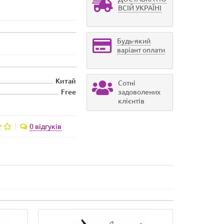
ВСІЙ УКРАЇНІ
Будь-який
варіант оплати
Китай
Сотні
Free
задоволених
клієнтів
0 відгуків