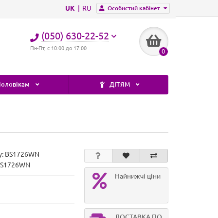
UK
RU
Особистий кабінет
(050) 630-22-52
Пн-Пт, с 10:00 до 17:00
0
оловікам
ДІТЯМ
у:
BS1726WN
 BS1726WN
Найнижчі ціни
ДОСТАВКА ПО