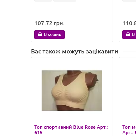
107.72 грн.
110.8
В кошик
В
Вас також можуть зацікавити
Топ спортивний Blue Rose Арт.:
Топ м
615
Арт.: