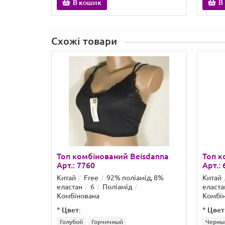
В кошик
В
Схожі товари
Топ комбінований Beisdanna
Топ к
Арт.: 7760
Арт.: 
Китай
Free
92% поліамід, 8%
Китай
еластан
6
Поліамід
еласта
Комбінована
Комбі
*
Цвет:
*
Цвет
Голубой
Горчичный
Черны