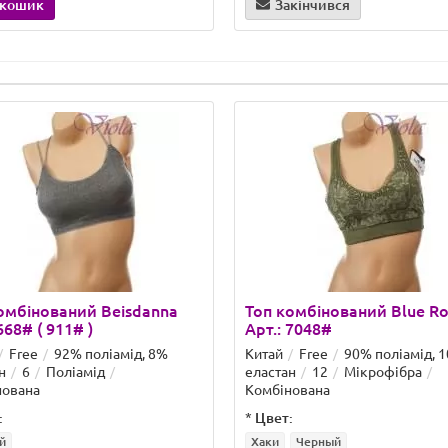
 кошик
Закінчився
омбінований Beisdanna
Топ комбінований Blue R
668# ( 911# )
Арт.: 7048#
Free
92% поліамід, 8%
Китай
Free
90% поліамід, 
н
6
Поліамід
еластан
12
Мікрофібра
нована
Комбінована
:
*
Цвет:
й
Хаки
Черный