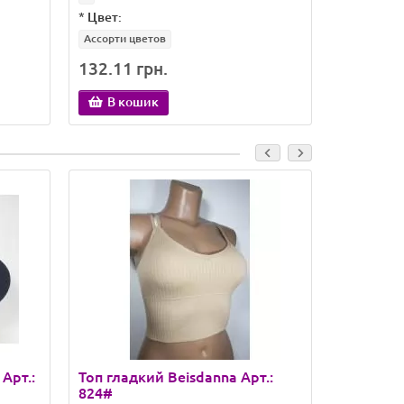
*
Цвет:
Ассорти цветов
132.11 грн.
165.14 
В кошик
В ко
Арт.:
Топ гладкий Beisdanna Арт.:
Топ глад
824#
8833#