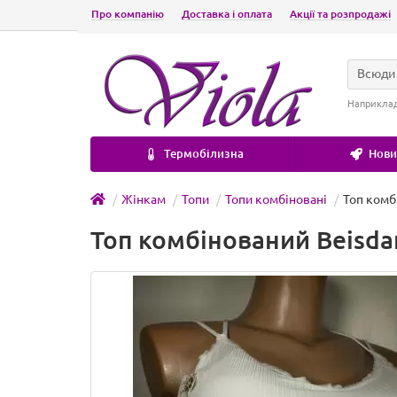
Про компанію
Доставка і оплата
Акції та розпродажі
Всюди
Наприкла
Термобілизна
Новин
Жінкам
Топи
Топи комбіновані
Топ комб
Топ комбінований Beisdan