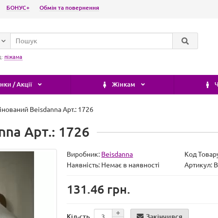
БОНУС+
Обмін та повернення
д:
піжама
ки / Акції
Жінкам
Ч
інований Beisdanna Арт.: 1726
na Арт.: 1726
Виробник:
Beisdanna
Код Товар
Наявність:
Немає в наявності
Артикул:
131.46 грн.
Закінчився
Кіл-сть