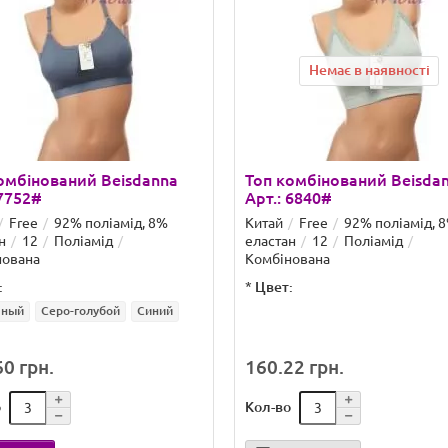
Немає в наявності
омбінований Beisdanna
Топ комбінований Beisda
 7752#
Арт.: 6840#
Free
92% поліамід, 8%
Китай
Free
92% поліамід, 
н
12
Поліамід
еластан
12
Поліамід
нована
Комбінована
:
*
Цвет:
чный
Серо-голубой
Синий
0 грн.
160.22 грн.
о
Кол-во