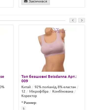
Закінчився
ose
Топ безшовні Beisdanna Арт.:
Топ комб
009
Арт.: 03
10%
Китай
92% поліамід, 8% еластан
Китай
Fr
12
Мікрофібра
Комбінована
еластан
Коректор
Комбінова
*
Размер:
*
Цвет:
S
Капучино