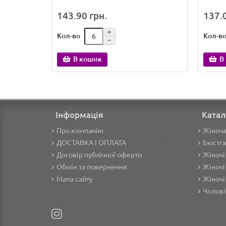
143.90 грн.
137.0
Кол-во
Кол-в
В кошик
В
Інформація
Катал
Про компанію
Жіноча
ДОСТАВКА І ОПЛАТА
Бюстга
Договір публічної оферти
Жіночі
Обмін та повернення
Жіночі
Мапа сайту
Жіночі
Чолові