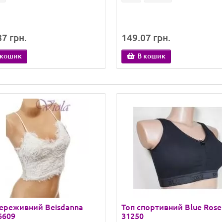
7 грн.
149.07 грн.
 кошик
В кошик
ереживний Beisdanna
Топ спортивний Blue Rose 
 6609
31250