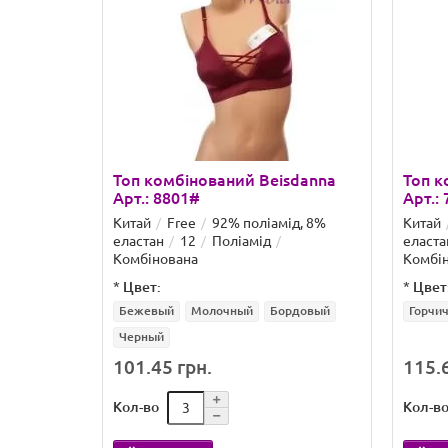
Топ комбінований Beisdanna
Топ к
Арт.: 8801#
Арт.:
Китай
Free
92% поліамід, 8%
Китай
еластан
12
Поліамід
еласта
Комбінована
Комбі
*
Цвет:
*
Цвет
Бежевый
Молочный
Бордовый
Горчи
Черный
101.45 грн.
115.6
Кол-во
Кол-в