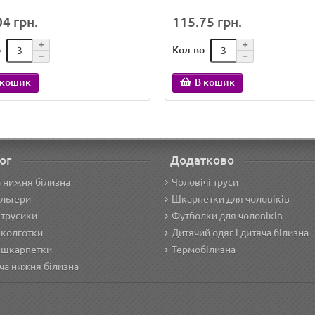
4 грн.
115.75 грн.
о
Кол-во
 кошик
В кошик
ог
Додатково
 нижня білизна
Чоловічі труси
льтери
Шкарпетки для чоловіків
 трусики
Футболки для чоловіків
 колготки
Дитячий одяг і дитяча білизна
 шкарпетки
Термобілизна
ча нижня білизна