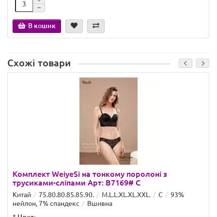
В кошик
Схожі товари
Комплект WeiyeSi на тонкому поролоні з
трусиками-сліпами Арт: B7169# C
Китай
75.80.80.85.85.90.
M.L.L.XL.XL.XXL.
C
93%
нейлон, 7% спандекс
Вшивна