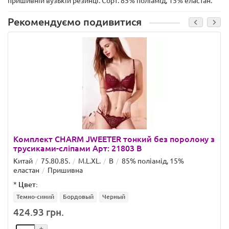
пришивній вузькій резинці. Сорт: 85% поліамід, 15% еластан.
Рекомендуємо подивитися
Комплект CHARM JWEETER тонкий без поролону з
трусиками-сліпами Арт: 21803 B
Китай
75.80.85.
M.L.XL.
B
85% поліамід, 15%
еластан
Пришивна
*
Цвет:
Темно-синий
Бордовый
Черный
424.93 грн.