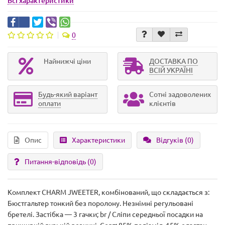
Всі характеристики
0
Найнижчі ціни
ДОСТАВКА ПО
ВСІЙ УКРАЇНІ
Будь-який варіант
Сотні задоволених
оплати
клієнтів
Опис
Характеристики
Відгуків (0)
Питання-відповідь
(0)
Комплект CHARM JWEETER, комбінований, що складається з:
Бюстгальтер тонкий без поролону. Незнімні регульовані
бретелі. Застібка — 3 гачки; br / Сліпи середньої посадки на