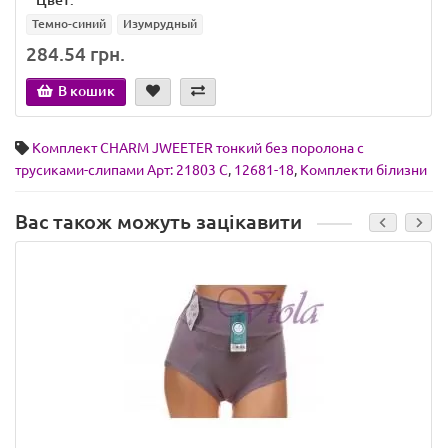
*
Цвет:
Темно-синий
Изумрудный
284.54 грн.
В кошик
Комплект CHARM JWEETER тонкий без поролона с
трусиками-слипами Арт: 21803 C
,
12681-18
,
Комплекти білизни
Вас також можуть зацікавити