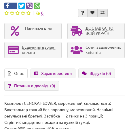
0
Найнижчі ціни
ДОСТАВКА ПО
ВСІЙ УКРАЇНІ
Будь-який варіант
Сотні задоволених
оплати
клієнтів
Опис
Характеристики
Відгуків (0)
Питання-відповідь
(0)
Комплект CENCKA FLOWER, мереживний, складається з:
Бюстгальтер тонкий без поролону, мереживний. Незнімні
регульовані бретелі. Застібка — 2 гачки на 3 позиції;
Стрінги стандартної посадки на вузькій гумці.
Склад: 90% поліестер, 10% еластан.