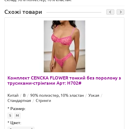
Схожі товари
Комплект CENCKA FLOWER тонкий без поролону з
трусиками-стрінгами Арт: H702#
Китай
B
90% полиэстер, 10% эластан
Узкая
Стандартная
Стринги
*
Размер:
S
M
*
Цвет: