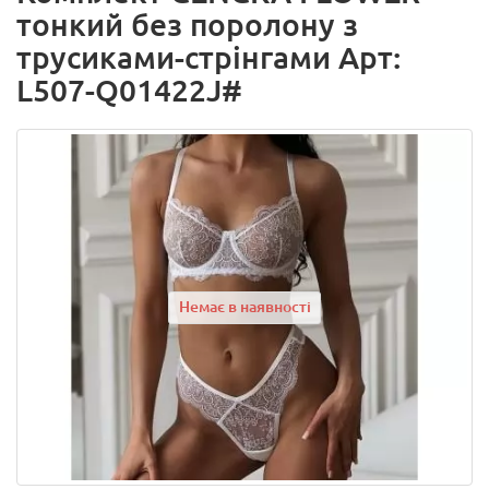
тонкий без поролону з
трусиками-стрінгами Арт:
L507-Q01422J#
Немає в наявності