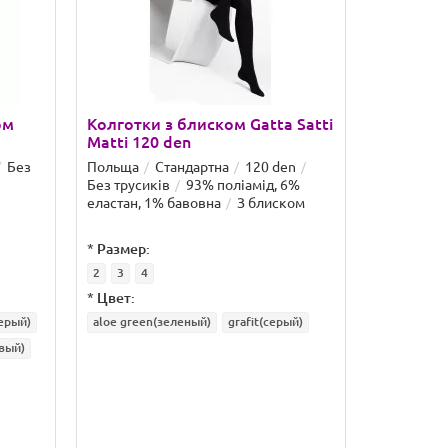
ом
Колготки з блиском Gatta Satti
Колготки
Matti 120 den
Matti 90
Без
Польща
Стандартна
120 den
Польща
Без трусиків
93% поліамід, 6%
трусиків
еластан, 1% бавовна
З блиском
1% бавовн
*
Размер:
*
Размер:
2
3
4
2
3
4
*
Цвет:
*
Цвет:
серый)
aloe green(зеленый)
grafit(серый)
aloe green
овый)
nero(чёрны