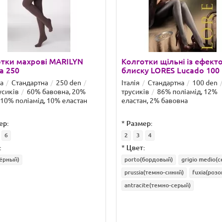
тки махрові MARILYN
Колготки щільні із ефект
ca 250
блиску LORES Lucado 100
а
Стандартна
250 den
Італія
Стандартна
100 den
усиків
60% бавовна, 20%
трусиків
86% поліамід, 12%
 10% поліамід, 10% еластан
еластан, 2% бавовна
ер:
*
Размер:
6
2
3
4
:
*
Цвет:
ёрный)
porto(бордовый)
grigio medio(
prussia(темно-синий)
fuxia(роз
antracite(темно-серый)