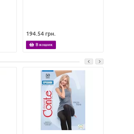
194.54 грн.
173.16 
В кошик
В ко