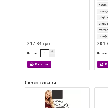
bordo
fumo(
grigio
grigio
marro
nero(ч
217.34 грн.
204.9
Кол-во
Кол-в
В кошик
В
Схожі товари