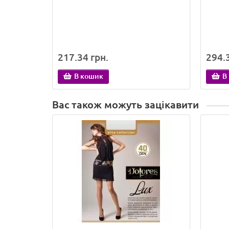
217.34 грн.
294.3
В кошик
В
Вас також можуть зацікавити