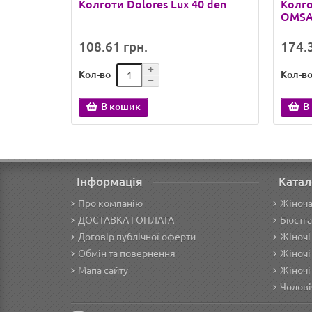
Колготи Dolores Lux 40 den
Колго
OMSA 
108.61 грн.
174.3
Кол-во
Кол-в
В кошик
В
Інформація
Катал
Про компанію
Жіноча
ДОСТАВКА І ОПЛАТА
Бюстга
Договір публічної оферти
Жіночі
Обмін та повернення
Жіночі
Мапа сайту
Жіночі
Чолові