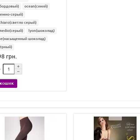
(бордовый)
ocean(синий)
темно-серый)
 chiaro(светло серый)
 medio(серый)
lyon(шоколад)
ne(насыщенный шоколад)
ёрный)
8 грн.
о
 кошик