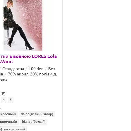
тки з вовною LORES Lola
&Wool
Стандартна
100 den
Без
ів
70% акрил, 20% поліамід,
овна
ер:
4
5
:
(красный)
daino(легкий загар)
ливочный)
bianco(белый)
e(темно-синий)