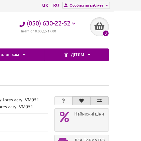
UK
RU
Особистий кабінет
(050) 630-22-52
Пн-Пт, с 10:00 до 17:00
0
оловікам
ДІТЯМ
у:
lores-acryl-VM051
ores-acryl-VM051
Найнижчі ціни
ДОСТАВКА ПО