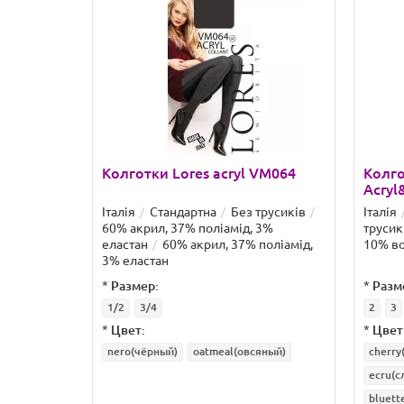
Колготки Lores acryl VM064
Колго
Acryl
Італія
Стандартна
Без трусиків
Італія
60% акрил, 37% поліамід, 3%
трусик
еластан
60% акрил, 37% поліамід,
10% в
3% еластан
*
Размер:
*
Разм
1/2
3/4
2
3
*
Цвет:
*
Цвет
nero(чёрный)
oatmeal(овсяный)
cherry
ecru(с
bluett