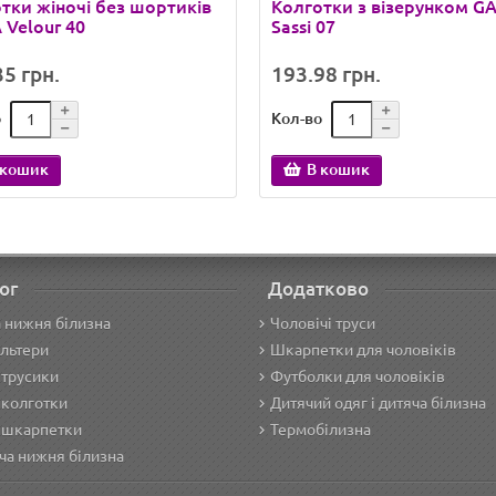
тки жіночі без шортиків
Колготки з візерунком G
Velour 40
Sassi 07
5 грн.
193.98 грн.
о
Кол-во
 кошик
В кошик
ог
Додатково
 нижня білизна
Чоловічі труси
льтери
Шкарпетки для чоловіків
 трусики
Футболки для чоловіків
 колготки
Дитячий одяг і дитяча білизна
 шкарпетки
Термобілизна
ча нижня білизна