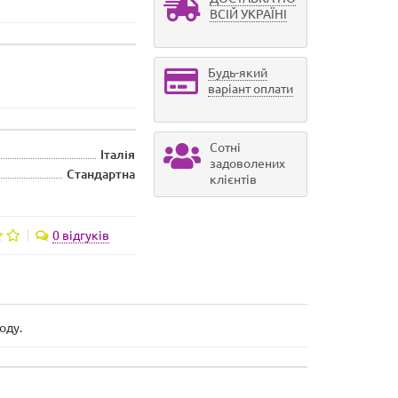
ВСІЙ УКРАЇНІ
Будь-який
варіант оплати
Сотні
Італія
задоволених
Стандартна
клієнтів
0 відгуків
оду.