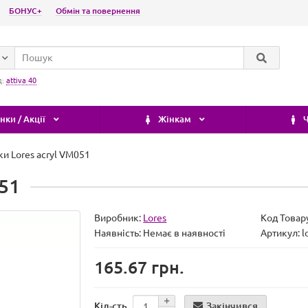
БОНУС+
Обмін та повернення
д:
attiva 40
ки / Акції
Жінкам
Ч
ки Lores acryl VM051
051
Виробник:
Lores
Код Товар
Наявність:
Немає в наявності
Артикул: l
165.67 грн.
Закінчився
Кіл-сть