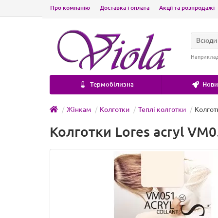
Про компанію
Доставка і оплата
Акції та розпродажі
Всюди
Наприкла
Термобілизна
Новин
Жінкам
Колготки
Теплі колготки
Колгот
Колготки Lores acryl VM