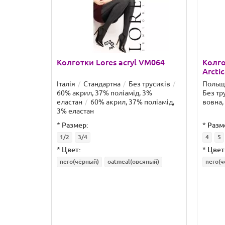
Колготки Lores acryl VM064
Колго
Arcti
Італія
Стандартна
Без трусиків
Польщ
60% акрил, 37% поліамід, 3%
Без тр
еластан
60% акрил, 37% поліамід,
вовна,
3% еластан
*
Размер:
*
Разм
1/2
3/4
4
5
*
Цвет:
*
Цвет
nero(чёрный)
oatmeal(овсяный)
nero(ч