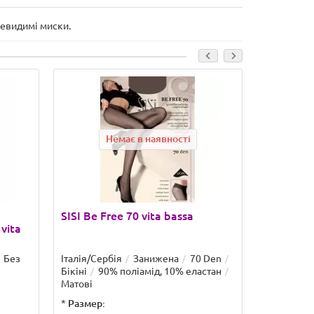
невидимі миски.
Немає в наявності
Н
SISI Be Free 70 vita bassa
Колготки
vita
поясом D
Без
Італія/Сербія
Занижена
70 Den
Італія
За
Бікіні
90% поліамід, 10% еластан
трусиків
Матові
еластан
*
Размер:
*
Размер: