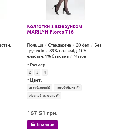
Колготки з візерунком
Колготки
MARILYN Flores 716
MARILYN 
астан,
Польща
Стандартна
20 den
Без
Польща
трусиків
89% поліамід, 10%
трусиків
еластан, 1% бавовна
Матові
еластан, 1
*
Размер:
*
Размер:
2
3
4
3/4
1/2
*
Цвет:
*
Цвет:
grey(серый)
nero(чёрный)
nero(чёрны
visone(телесный)
167.51 грн.
215.34 
В кошик
В ко