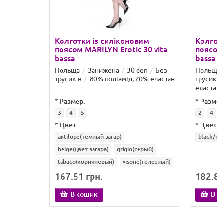
Колготки із силіконовим
Колго
поясом MARILYN Erotic 30 vita
поясо
bassa
bassa
Польща
Занижена
30 den
Без
Польщ
трусиків
80% поліамід, 20% еластан
трусик
еласта
*
Размер:
*
Разм
3
4
5
2
4
*
Цвет:
*
Цвет
antilope(темный загар)
black/
beige(цвет загара)
grigio(серый)
tabaco(коричневый)
visone(телесный)
167.51 грн.
182.8
В кошик
В