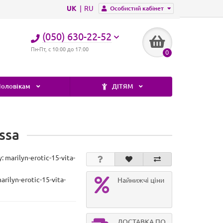
UK
RU
Особистий кабінет
(050) 630-22-52
Пн-Пт, с 10:00 до 17:00
0
оловікам
ДІТЯМ
ssa
у:
marilyn-erotic-15-vita-
arilyn-erotic-15-vita-
Найнижчі ціни
ДОСТАВКА ПО