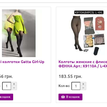
і колготки Gatta Girl-Up
Колготы женские с флис
ФЕННА Арт.: K9110A / L-4X
6 грн.
183.55 грн.
о
Кол-во
 кошик
В кошик