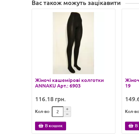
Вас також можуть зацікавити
Жіночі кашемірові колготки
Жіноч
ANNAKU Арт.: 6903
19
116.18 грн.
149.6
Кол-во
Кол-в
В кошик
В