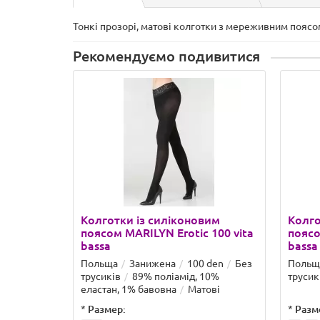
Тонкі прозорі, матові колготки з мереживним поясом
Рекомендуємо подивитися
Колготки із силіконовим
Колго
поясом MARILYN Erotic 100 vita
поясо
bassa
bassa
Польща
Занижена
100 den
Без
Польщ
трусиків
89% поліамід, 10%
трусик
еластан, 1% бавовна
Матові
*
Размер:
*
Разм