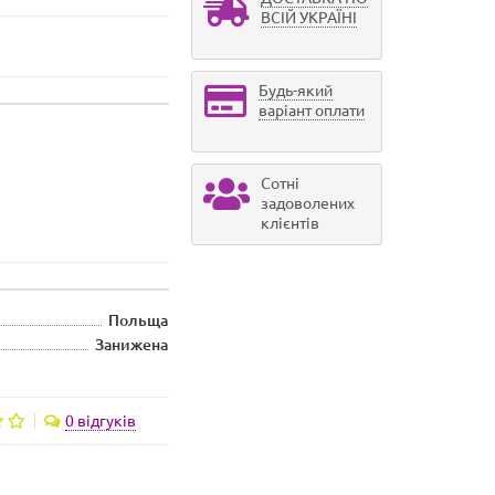
ВСІЙ УКРАЇНІ
Будь-який
варіант оплати
Сотні
задоволених
клієнтів
Польща
Занижена
0 відгуків