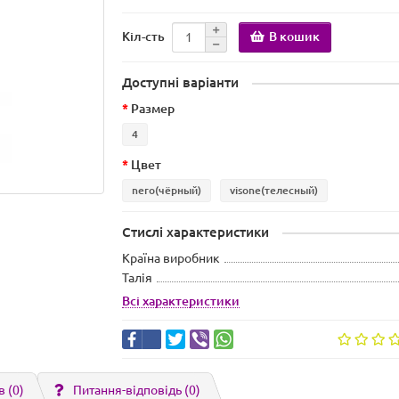
В кошик
Кіл-сть
Доступні варіанти
Размер
4
Цвет
nero(чёрный)
visone(телесный)
Стислі характеристики
Країна виробник
Талія
Всі характеристики
в (0)
Питання-відповідь
(0)