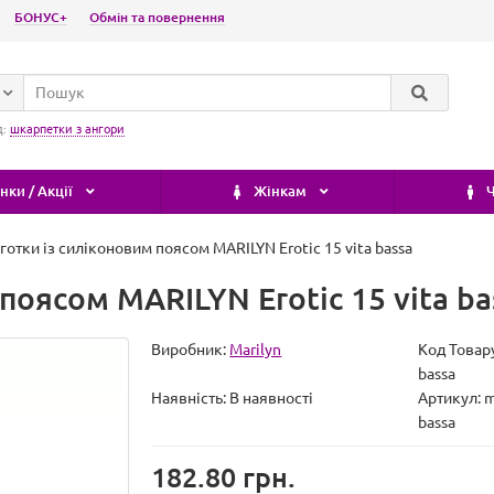
БОНУС+
Обмін та повернення
д:
шкарпетки з ангори
ки / Акції
Жінкам
Ч
готки із силіконовим поясом MARILYN Erotic 15 vita bassa
поясом MARILYN Erotic 15 vita ba
Виробник:
Marilyn
Код Товар
bassa
Наявність:
В наявності
Артикул: m
bassa
182.80 грн.