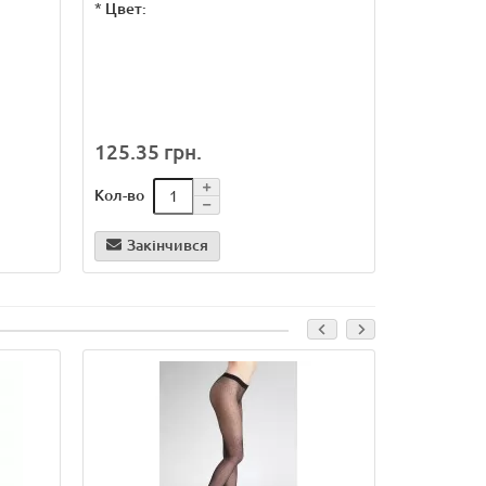
*
Цвет:
*
Цвет:
125.35 грн.
166.40 
Кол-во
Кол-во
Закінчився
Закін