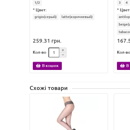
1/2
3
4
*
Цвет:
*
Цвет
grigio(серый)
latte(коричневый)
antilo
beige(
tabaco
259.31 грн.
167.5
Кол-во
Кол-в
В кошик
В
Схожі товари