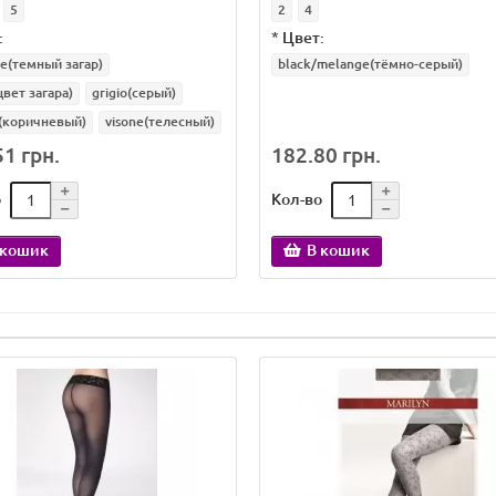
5
2
4
:
*
Цвет:
pe(темный загар)
black/melange(тёмно-серый)
цвет загара)
grigio(серый)
(коричневый)
visone(телесный)
1 грн.
182.80 грн.
о
Кол-во
 кошик
В кошик