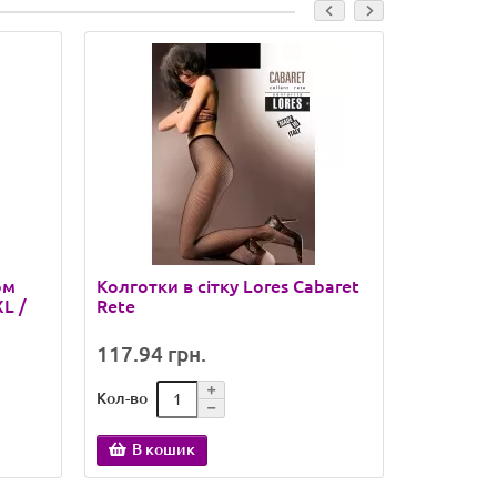
ом
Колготки в сітку Lores Cabaret
Колготки
L /
Rete
117.94 грн.
109.02 
Кол-во
Кол-во
В кошик
В ко