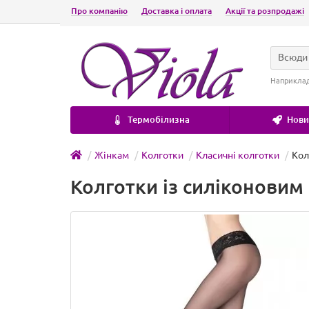
Про компанію
Доставка і оплата
Акції та розпродажі
Всюди
Наприкла
Термобілизна
Новин
Жінкам
Колготки
Класичні колготки
Кол
Колготки із силіконовим 