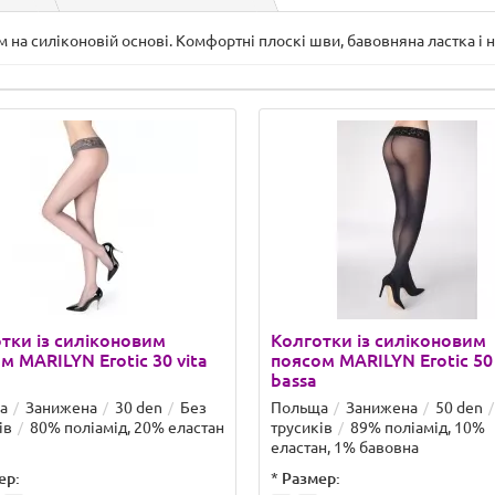
 на силіконовій основі. Комфортні плоскі шви, бавовняна ластка і 
тки із силіконовим
Колготки із силіконовим
м MARILYN Erotic 30 vita
поясом MARILYN Erotic 50 
bassa
а
Занижена
30 den
Без
Польща
Занижена
50 den
ів
80% поліамід, 20% еластан
трусиків
89% поліамід, 10%
еластан, 1% бавовна
ер:
*
Размер: