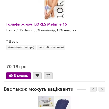
Гольфи жіночі LORES Melanie 15
Італія
15 den
88% поліамід, 12% еластан.
*
Цвет:
visone(цвет загара)
natural(телесный)
70.19 грн.
В кошик
Вас також можуть зацікавити