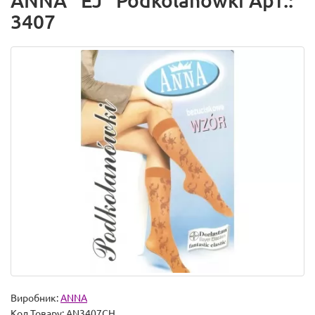
ANNA "EJ" Podkolanowki Арт.:
3407
Виробник:
ANNA
Код Товару:
AN3407CH