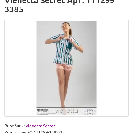
Vienetta Secret Арт: 111299-
3385
Виробник:
Vienetta Secret
Код Товару:
VN111299-3385ST