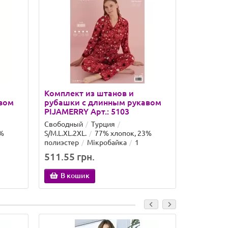
Комплект из штанов и
Комплект
вом
рубашки с длинным рукавом
рубашки
PIJAMERRY Арт.: 5103
ELIZ Арт.
Свободный
Турция
Свободны
3%
S/M.L.XL.2XL.
77% хлопок, 23%
3XL.4XL.5X
полиэстер
Мікробайка
1
эластан
511.55 грн.
584.62 
В кошик
В ко