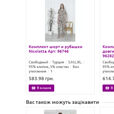
Комплект шорт и рубашки
Компл
Nicoletta Арт: 96746
довги
96282
Свободный
Турция
S.M.L.XL.
Свобо
95% хлопок, 5% эластан
Без
95% хл
утепления
1
утепл
583.98 грн.
614.7
В кошик
В
Вас також можуть зацікавити