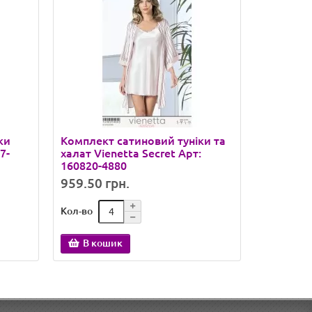
ки
Комплект сатиновий туніки та
Туніка з
7-
халат Vienetta Secret Арт:
Vienetta 
160820-4880
1111
959.50 грн.
381.30 
Кол-во
Кол-во
В кошик
В ко