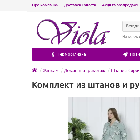
Про компанію
Доставка і оплата
Акції та розпродажі
Всюди
Наприкла
Термобілизна
Новин
Жінкам
Домашній трикотаж
Штани з соро
Комплект из штанов и ру