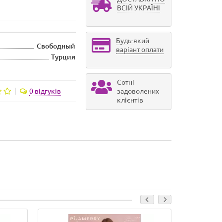
ВСІЙ УКРАЇНІ
Будь-який
Свободный
варіант оплати
Турция
Сотні
0 відгуків
задоволених
клієнтів