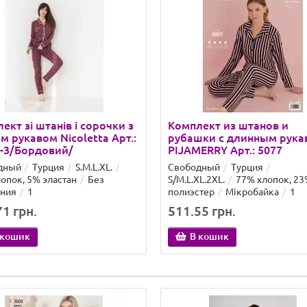
ект зі штанів і сорочки з
Комплект из штанов и
м рукавом Nicoletta Арт.:
рубашки с длинным рука
-3/Бордовий/
PIJAMERRY Арт.: 5077
дный
Турция
S.M.L.XL.
Свободный
Турция
опок, 5% эластан
Без
S/M.L.XL.2XL.
77% хлопок, 2
ения
1
полиэстер
Мікробайка
1
1 грн.
511.55 грн.
 кошик
В кошик