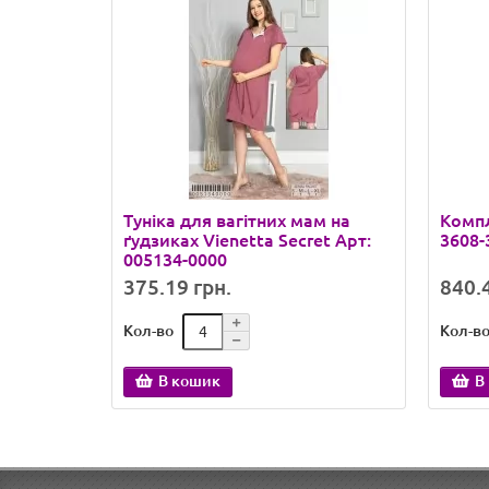
Туніка для вагітних мам на
Компл
ґудзиках Vienetta Secret Арт:
3608-
005134-0000
375.19 грн.
840.4
Кол-во
Кол-в
В кошик
В