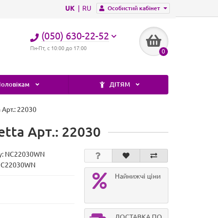
UK
RU
Особистий кабінет
(050) 630-22-52
Пн-Пт, с 10:00 до 17:00
0
оловікам
ДІТЯМ
Арт.: 22030
tta Арт.: 22030
у:
NC22030WN
 NC22030WN
Найнижчі ціни
ДОСТАВКА ПО