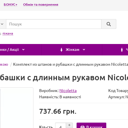
БОНУС+
Обмін та повернення
д:
піжама
ки / Акції
Жінкам
Ч
чкою
Комплект из штанов и рубашки с длинным рукавом Nicoletta 
башки с длинным рукавом Nicole
Виробник:
Nicoletta
Код Товар
Наявність:
В наявності
Артикул:
737.66 грн.
В кошик
Кіл-сть