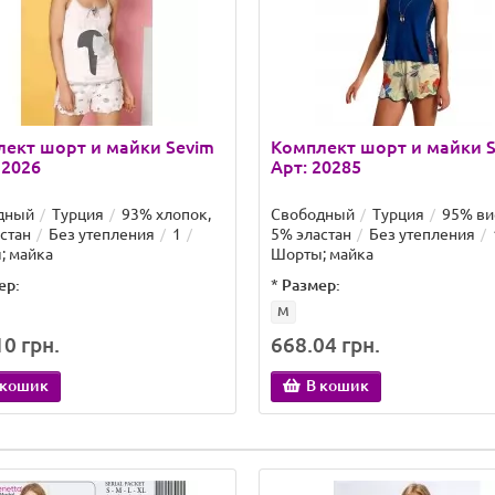
ект шорт и майки Sevim
Комплект шорт и майки 
12026
Арт: 20285
дный
Турция
93% хлопок,
Свободный
Турция
95% ви
стан
Без утепления
1
5% эластан
Без утепления
; майка
Шорты; майка
ер:
*
Размер:
M
0 грн.
668.04 грн.
 кошик
В кошик