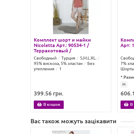
Комплект шорт и майки
Компл
Nicoletta Арт.: 90534-1 /
Арт: 
Терракотовый /
Свободный
Турция
S.M.L.XL.
Свобо
95% вискоза, 5% эластан
Без
7% эла
утепления
1
Шорты
*
Разм
M
399.56 грн.
606.1
В кошик
В
Вас також можуть зацікавити