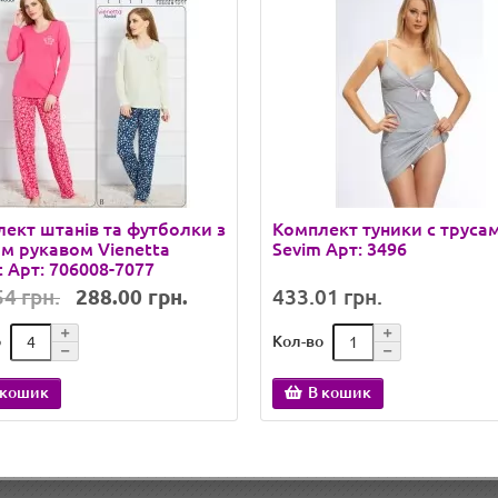
ект штанів та футболки з
Комплект туники с труса
м рукавом Vienetta
Sevim Арт: 3496
t Арт: 706008-7077
4 грн.
288.00 грн.
433.01 грн.
о
Кол-во
 кошик
В кошик