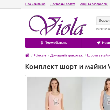
Про компанію
Доставка і оплата
Акції та розпродажі
Всюди
Наприкла
Термобілизна
Новин
Жінкам
Домашній трикотаж
Шорти з май
Комплект шорт и майки Vi