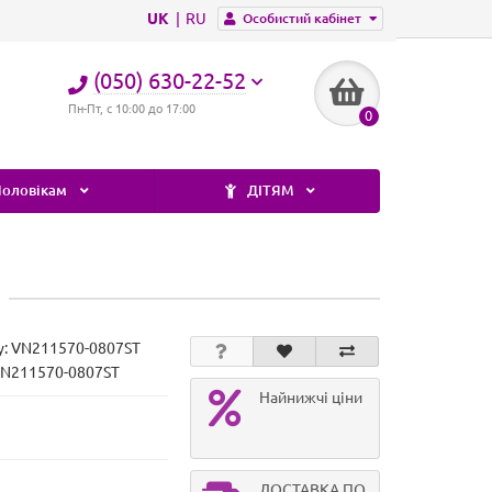
UK
RU
Особистий кабінет
(050) 630-22-52
Пн-Пт, с 10:00 до 17:00
0
оловікам
ДІТЯМ
у:
VN211570-0807ST
VN211570-0807ST
Найнижчі ціни
ДОСТАВКА ПО