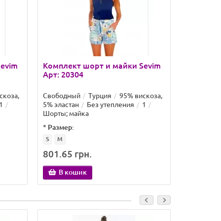
Sevim
Комплект шорт и майки Sevim
Комплект
Арт: 20304
Арт: 497
скоза,
Свободный
Турция
95% вискоза,
Свободны
1
5% эластан
Без утепления
1
7% эласта
Шорты; майка
Шорты; ма
*
Размер:
*
Размер:
S
M
S
M
801.65 грн.
522.29 
В кошик
В ко