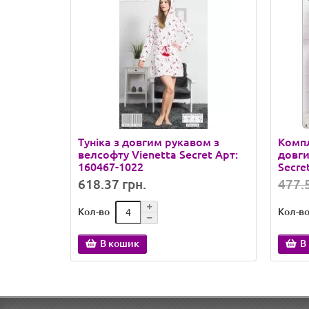
Туніка з довгим рукавом з
Компл
велсофту Vienetta Secret Арт:
довги
160467-1022
Secre
618.37 грн.
477.5
Кол-во
Кол-в
В кошик
В