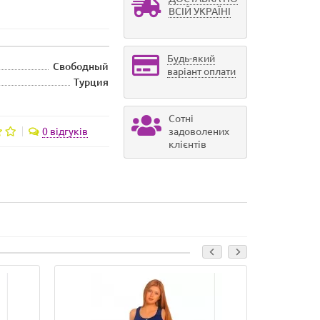
ВСІЙ УКРАЇНІ
Будь-який
Свободный
варіант оплати
Турция
Сотні
0 відгуків
задоволених
клієнтів