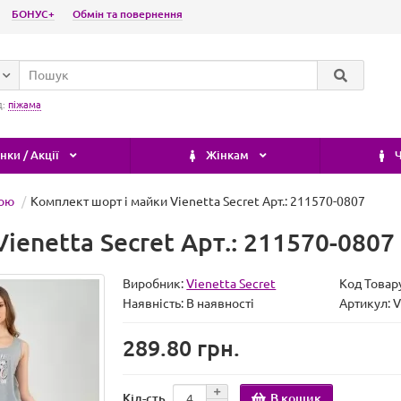
БОНУС+
Обмін та повернення
д:
піжама
ки / Акції
Жінкам
Ч
кою
Комплект шорт і майки Vienetta Secret Арт.: 211570-0807
enetta Secret Арт.: 211570-0807
Виробник:
Vienetta Secret
Код Товар
Наявність:
В наявності
Артикул: 
289.80 грн.
В кошик
Кіл-сть