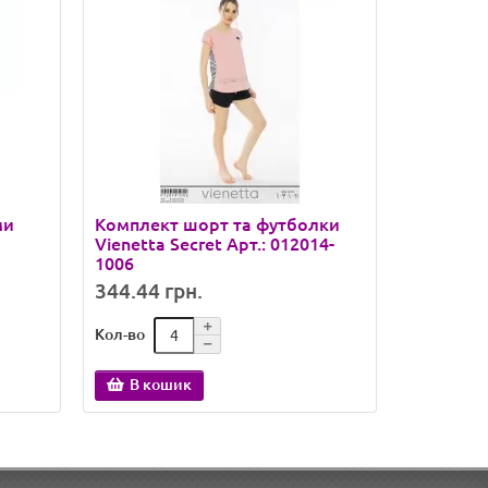
ми
Комплект шорт та футболки
Комплект
Vienetta Secret Арт.: 012014-
довгим р
1006
Secret А
344.44 грн.
435.23 
Кол-во
Кол-во
В кошик
В ко