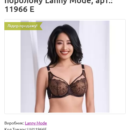
поролону Lanny Mode, арт.:
11966 E
Лідер продажу!
Виробник:
Lanny Mode
Код Товару:
LM11966E