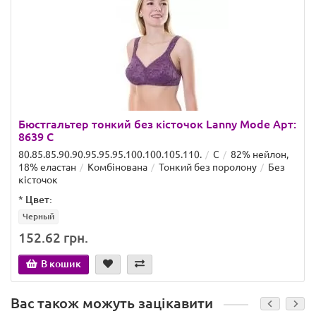
Бюстгальтер тонкий без кісточок Lanny Mode Арт:
8639 C
80.85.85.90.90.95.95.95.100.100.105.110.
C
82% нейлон,
18% еластан
Комбінована
Тонкий без поролону
Без
кісточок
*
Цвет:
Черный
152.62 грн.
В кошик
Вас також можуть зацікавити