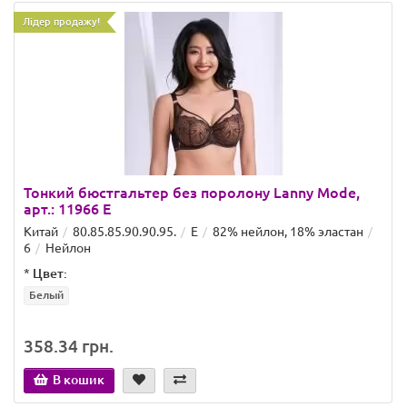
Лідер продажу!
Тонкий бюстгальтер без поролону Lanny Mode,
арт.: 11966 E
Китай
80.85.85.90.90.95.
E
82% нейлон, 18% эластан
6
Нейлон
*
Цвет:
Белый
358.34 грн.
В кошик