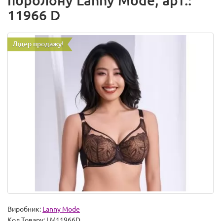
поролону Lanny Mode, арт.:
11966 D
Лідер продажу!
Виробник:
Lanny Mode
Код Товару:
LM11966D