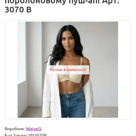
поролоновому пуш-апі Арт:
3070 B
Немає в наявності
Виробник:
WeiyeSi
Код Товару:
VN3070B