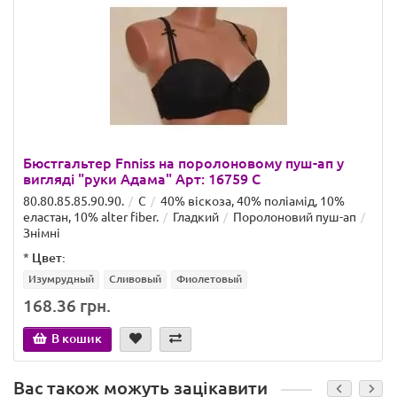
Бюстгальтер Fnniss на поролоновому пуш-ап у
вигляді "руки Адама" Арт: 16759 C
80.80.85.85.90.90.
C
40% віскоза, 40% поліамід, 10%
еластан, 10% alter fiber.
Гладкий
Поролоновий пуш-ап
Знімні
*
Цвет:
Изумрудный
Сливовый
Фиолетовый
168.36 грн.
В кошик
Вас також можуть зацікавити