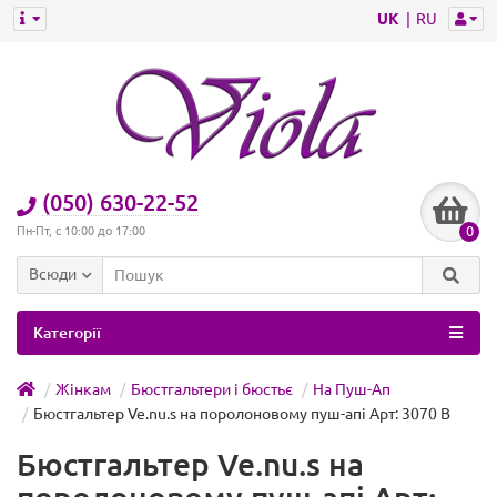
UK
RU
(050) 630-22-52
0
Пн-Пт, с 10:00 до 17:00
Всюди
Категорії
Жінкам
Бюстгальтери і бюстьє
На Пуш-Ап
Бюстгальтер Ve.nu.s на поролоновому пуш-апі Арт: 3070 B
Бюстгальтер Ve.nu.s на