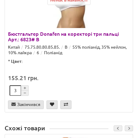
Немає в наявності
Бюстгальтер Donafen на коректорі три пальці
Арт.: 6823# B
Китай
75.75.80.80.85.85.
B
55% поліамід, 35% нейлон,
10% лайкра
6
Поліамід
*
Цвет:
155.21 грн.
Закінчився
Схожі товари