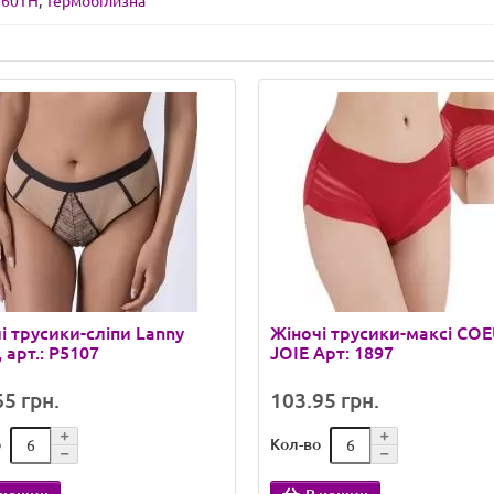
960TH
,
Термобілизна
і трусики-сліпи Lanny
Жіночі трусики-максі CO
 арт.: P5107
JOIE Арт: 1897
5 грн.
103.95 грн.
о
Кол-во