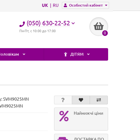
UK
RU
Особистий кабінет
(050) 630-22-52
Пн-Пт, с 10:00 до 17:00
0
оловікам
ДІТЯМ
у:
SVM9025MN
 SVM9025MN
Найнижчі ціни
ДОСТАВКА ПО