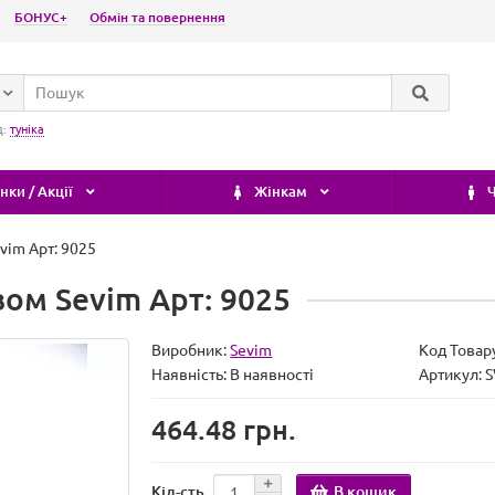
БОНУС+
Обмін та повернення
д:
туніка
ки / Акції
Жінкам
Ч
vim Арт: 9025
ом Sevim Арт: 9025
Виробник:
Sevim
Код Товар
Наявність:
В наявності
Артикул:
464.48 грн.
В кошик
Кіл-сть