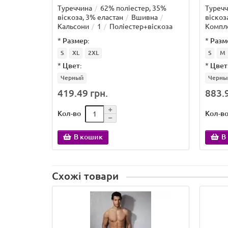
Туреччина
62% поліестер, 35%
Туреч
віскоза, 3% еластан
Вшивна
віскоз
Кальсони
1
Поліестер+віскоза
Компл
*
Размер:
*
Разм
S
XL
2XL
S
M
*
Цвет:
*
Цвет
Черный
Черны
419.49 грн.
883.9
Кол-во
Кол-в
В кошик
В
Схожі товари