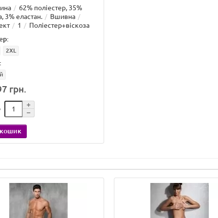
чина
62% поліестер, 35%
а, 3% еластан.
Вшивна
ект
1
Поліестер+віскоза
ер:
2XL
:
й
7 грн.
о
 кошик