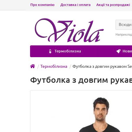
Про компанію
Доставка і оплата
Акції та розпродажі
Всюди
Наприкла
Термобілизна
Новин
Термобілизна
Футболка з довгим рукавом Se
Футболка з довгим рукав