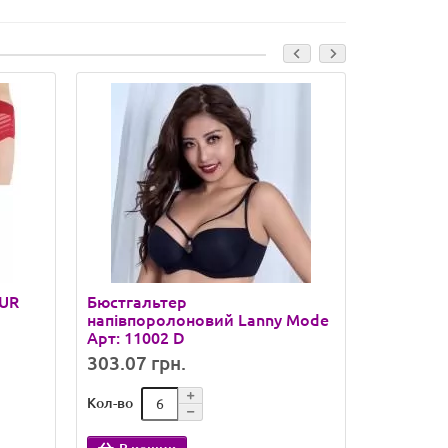
EUR
Бюстгальтер
Тонкий б
напівпоролоновий Lanny Mode
поролону
Арт: 11002 D
L1107 D
303.07 грн.
299.00 
Кол-во
Кол-во