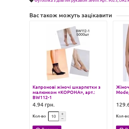
Футболка з довгим рукавом Sevim Арт: 9025
,
DR2
Вас також можуть зацікавити
Капронові жіночі шкарпетки з
Жіноч
малюнком «КОРОНА», арт.:
Mode,
BW112-1
4.94 грн.
129.6
Кол-во
Кол-в