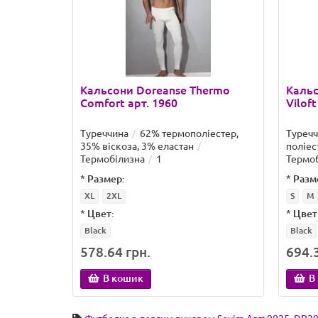
Кальсони Doreanse Thermo
Кальс
Comfort арт. 1960
Viloft
Туреччина
62% термополіестер,
Туреч
35% віскоза, 3% еластан
поліес
Термобілизна
1
Термо
*
Размер:
*
Разм
XL
2XL
S
M
*
Цвет:
*
Цвет
Black
Black
578.64 грн.
694.3
В кошик
В