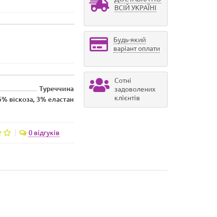
ВСІЙ УКРАЇНІ
Будь-який
варіант оплати
Сотні
Туреччина
задоволених
клієнтів
% віскоза, 3% еластан
0 відгуків