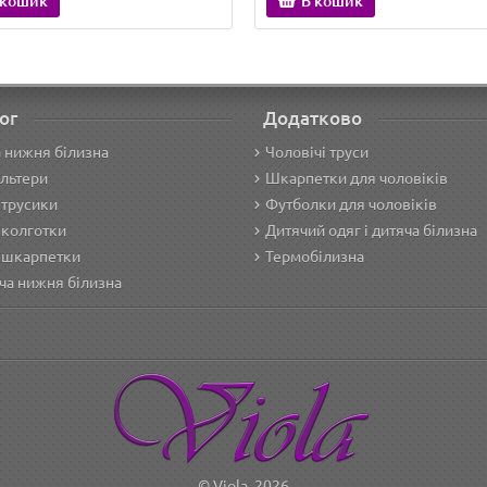
 кошик
В кошик
ог
Додатково
 нижня білизна
Чоловічі труси
льтери
Шкарпетки для чоловіків
 трусики
Футболки для чоловіків
 колготки
Дитячий одяг і дитяча білизна
 шкарпетки
Термобілизна
ча нижня білизна
© Viola, 2026