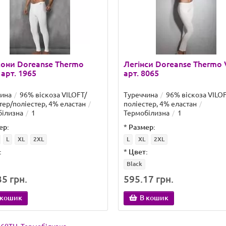
они Doreanse Thermo
Легінси Doreanse Thermo V
 арт. 1965
арт. 8065
чина
96% віскоза VILOFT/
Туреччина
96% віскоза VILOF
тер/поліестер, 4% еластан
поліестер, 4% еластан
білизна
1
Термобілизна
1
ер:
*
Размер:
L
XL
2XL
L
XL
2XL
:
*
Цвет:
Black
5 грн.
595.17 грн.
 кошик
В кошик