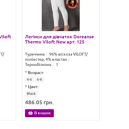
iloft
Легінси для дівчаток Doreanse
Шкарпетк
Thermo Viloft New арт. 125
Doreanse
арт.805
T/
Туреччина
96% віскоза VILOFT/
Туреччина
поліестер, 4% еластан
термополіе
Термобілизна
1
еластан
*
Возраст:
4-6
6-8
*
Цвет:
Black
486.05 грн.
129.11 
В кошик
В ко