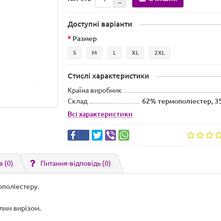
Доступні варіанти
Размер
S
M
L
XL
2XL
Стислі характеристики
Країна виробник
Склад
62% термополіестер, 35
Всі характеристики
в (0)
Питання-відповідь
(0)
ополіестеру.
лим вирізом.