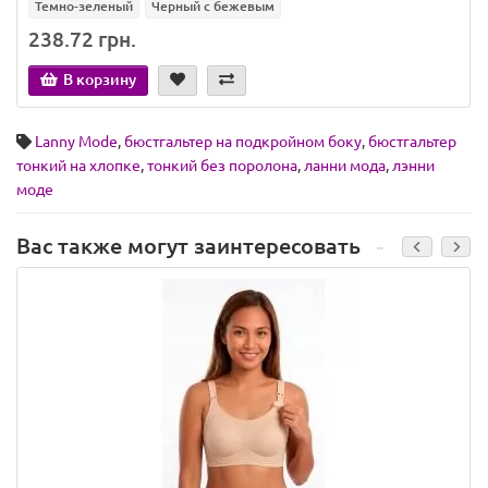
Темно-зеленый
Черный с бежевым
238.72 грн.
В корзину
Lanny Mode
,
бюстгальтер на подкройном боку
,
бюстгальтер
тонкий на хлопке
,
тонкий без поролона
,
ланни мода
,
лэнни
моде
Вас также могут заинтересовать