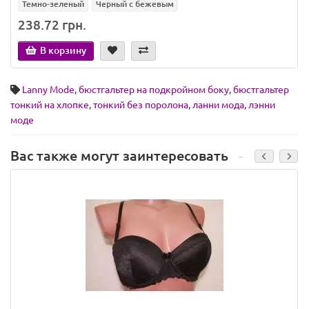
Темно-зеленый
Черный с бежевым
238.72 грн.
В корзину
Lanny Mode
,
бюстгальтер на подкройном боку
,
бюстгальтер
тонкий на хлопке
,
тонкий без поролона
,
ланни мода
,
лэнни
моде
Вас также могут заинтересовать