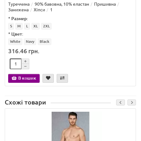
Туреччина
90% бавовна, 10% еластан
Пришивна
Занижена
Хіпси
1
*
Размер:
S
M
L
XL
2XL
*
Цвет:
White
Navy
Black
316.46 грн.
В кошик
Схожі товари