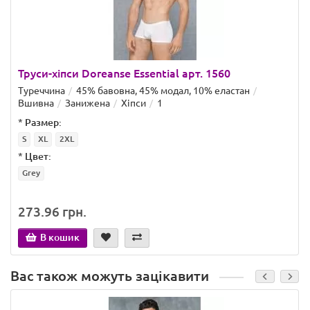
Труси-хіпси Doreanse Essential арт. 1560
Туреччина
45% бавовна, 45% модал, 10% еластан
Вшивна
Занижена
Хіпси
1
*
Размер:
S
XL
2XL
*
Цвет:
Grey
273.96 грн.
В кошик
Вас також можуть зацікавити