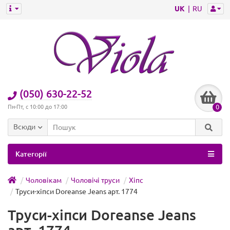
UK
RU
(050) 630-22-52
0
Пн-Пт, с 10:00 до 17:00
Всюди
Категорії
Чоловікам
Чоловічі труси
Хіпс
Труси-хіпси Doreanse Jeans арт. 1774
Труси-хіпси Doreanse Jeans