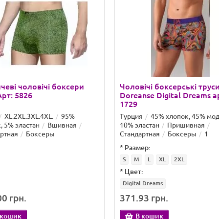
чеві чоловічі боксери
Чоловічі боксерські трус
Арт: 5826
Doreanse Digital Dreams а
1729
XL.2XL.3XL.4XL.
95%
Турция
45% хлопок, 45% мод
, 5% эластан
Вшивная
10% эластан
Пришивная
ртная
Боксеры
Стандартная
Боксеры
1
*
Размер:
S
M
L
XL
2XL
*
Цвет:
Digital Dreams
0 грн.
371.93 грн.
 кошик
В кошик