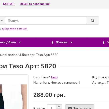
БОНУС+
Обмін та повернення
д:
шкарпетки з ангори
ки / Акції
Жінкам
Ч
чеві чоловічі боксери Taso Арт: 5820
ри Taso Арт: 5820
Виробник:
Taso
Код Товар
Наявність:
Немає в наявності
Артикул: 
288.00 грн.
Закінчився
Кіл-сть