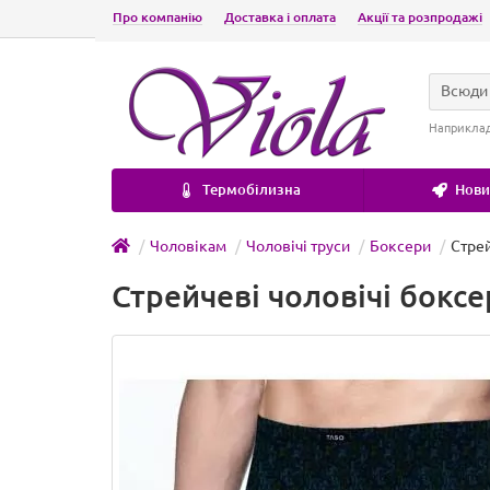
Про компанію
Доставка і оплата
Акції та розпродажі
Всюди
Наприкла
Термобілизна
Новин
Чоловікам
Чоловічі труси
Боксери
Стрей
Стрейчеві чоловічі боксе