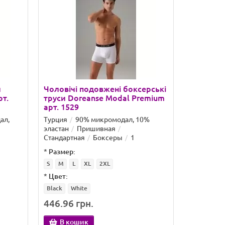
Новинка
и
Чоловічі подовжені боксерські
Модальні
рт.
труси Doreanse Modal Premium
Taso Арт
арт. 1529
ал,
Турция
90% микромодал, 10%
Китай
L.
эластан
Пришивная
модал, 8% 
Стандартная
Боксеры
1
Стандартн
*
Размер:
S
M
L
XL
2XL
*
Цвет:
Black
White
446.96 грн.
288.00 
В кошик
В ко