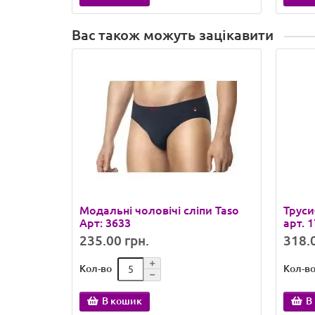
Вас також можуть зацікавити
Модальні чоловічі сліпи Taso
Труси
Арт: 3633
арт. 
235.00 грн.
318.0
Кол-во
Кол-в
В кошик
В