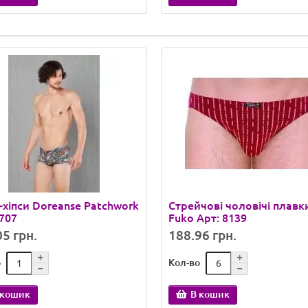
-хіпси Doreanse Patchwork
Стрейчові чоловічі плавк
1707
Fuko Арт: 8139
5 грн.
188.96 грн.
о
Кол-во
 кошик
В кошик