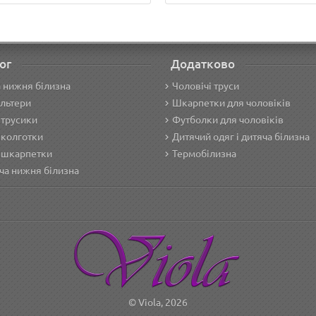
ог
Додатково
 нижня білизна
Чоловічі труси
льтери
Шкарпетки для чоловіків
 трусики
Футболки для чоловіків
 колготки
Дитячий одяг і дитяча білизна
 шкарпетки
Термобілизна
ча нижня білизна
© Viola, 2026