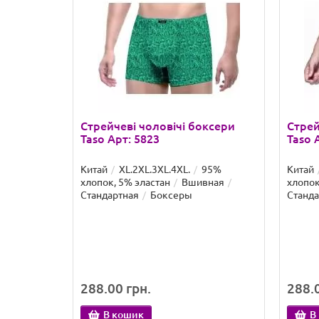
Стрейчеві чоловічі боксери
Стрей
Taso Арт: 5823
Taso 
Китай
XL.2XL.3XL.4XL.
95%
Китай
хлопок, 5% эластан
Вшивная
хлопок
Стандартная
Боксеры
Станда
288.00 грн.
288.0
В кошик
В