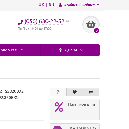
UK
RU
Особистий кабінет
(050) 630-22-52
Пн-Пт, с 10:00 до 17:00
0
оловікам
ДІТЯМ
у:
TS5820BXS
TS5820BXS
Найнижчі ціни
ДОСТАВКА ПО