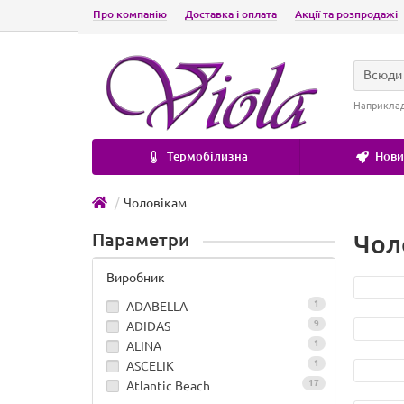
Про компанію
Доставка і оплата
Акції та розпродажі
Всюди
Наприкла
Термобілизна
Новин
Чоловікам
Параметри
Чол
Виробник
1
ADABELLA
9
ADIDAS
1
ALINA
1
ASCELIK
17
Atlantic Beach