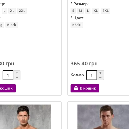
ер:
*
Размер:
L
XL
2XL
S
M
L
XL
2XL
:
*
Цвет:
ng
Black
Khaki
0 грн.
365.40 грн.
о
Кол-во
 кошик
В кошик