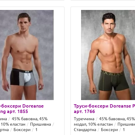
-боксери Doreanse
Труси-боксери Doreanse P
ng арт. 1855
арт. 1766
чина
45% бавовна, 45%
Туреччина
45% бавовна, 45%
 10% еластан
Пришивна
модал, 10% еластан
Пришив
ртна
Боксери
1
Стандартна
Боксери
1