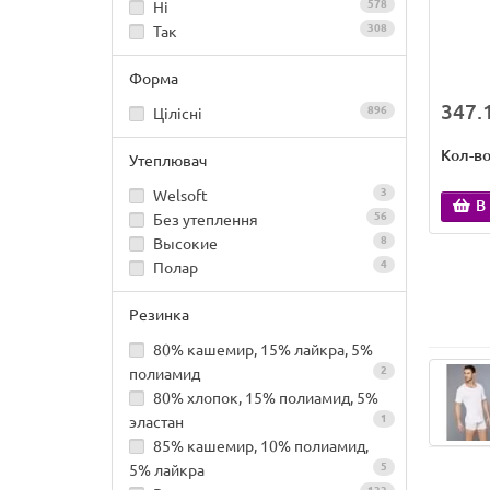
578
Ні
308
Так
Форма
347.1
896
Цілісні
Кол-в
Утеплювач
3
Welsoft
В
56
Без утеплення
8
Высокие
4
Полар
Резинка
80% кашемир, 15% лайкра, 5%
2
полиамид
80% хлопок, 15% полиамид, 5%
1
эластан
85% кашемир, 10% полиамид,
5
5% лайкра