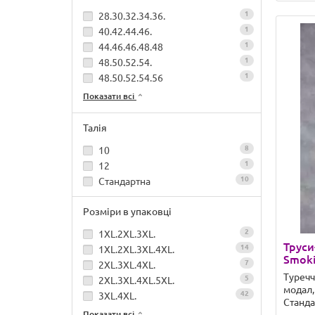
1
28.30.32.34.36.
1
40.42.44.46.
1
44.46.46.48.48
1
48.50.52.54.
1
48.50.52.54.56
Показати всі
Талія
8
10
1
12
10
Стандартна
Розміри в упаковці
2
1XL.2XL.3XL.
Труси
14
1XL.2XL.3XL.4XL.
Smoki
7
2XL.3XL.4XL.
Туреч
5
2XL.3XL.4XL.5XL.
модал,
42
3XL.4XL.
Станда
Показати всі