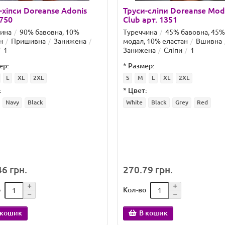
-хіпси Doreanse Adonis
Труси-сліпи Doreanse Mod
1750
Club арт. 1351
чина
90% бавовна, 10%
Туреччина
45% бавовна, 45%
н
Пришивна
Занижена
модал, 10% еластан
Вшивна
1
Занижена
Сліпи
1
ер:
*
Размер:
L
XL
2XL
S
M
L
XL
2XL
:
*
Цвет:
Navy
Black
White
Black
Grey
Red
6 грн.
270.79 грн.
о
Кол-во
 кошик
В кошик