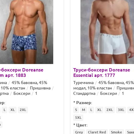
-боксери Doreanse
Труси-боксери Doreanse
 арт. 1883
Essential арт. 1777
чина
45% бавовна, 45%
Туреччина
45% бавовна, 45%
 10% еластан
Пришивна
модал, 10% еластан
Пришив
ртна
Боксери
1
Стандартна
Боксери
1
ер:
*
Размер:
L
XL
2XL
S
M
L
XL
2XL
3XL
4X
:
5XL
m
*
Цвет:
Grey
Claret Red
Smoke
Sax