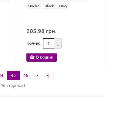
Smoke
Black
Navy
205.98 грн.
Кол-во
В кошик
44
45
46
>
>|
 46 сторінок)