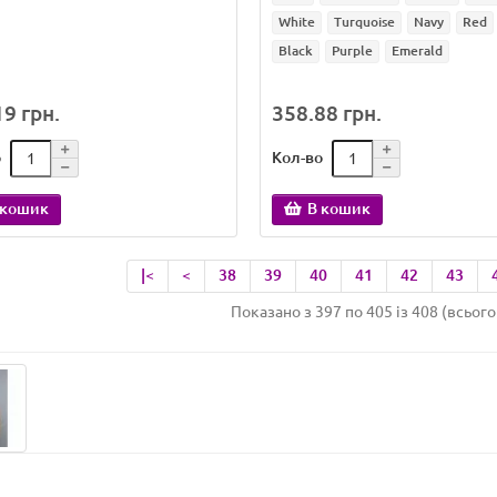
White
Turquoise
Navy
Red
Black
Purple
Emerald
9 грн.
358.88 грн.
о
Кол-во
 кошик
В кошик
|<
<
38
39
40
41
42
43
Показано з 397 по 405 із 408 (всього