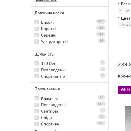
*
Разм
S
M
Довжина носка
*
Цвет
438
Високі
Smoki
197
Короткі
164
Середні
98
Ультракороткі
Щільність
1
350 Den
239.8
9
Повсякденні
Кол-в
1
Спортивные
Призначення
В
63
Класичні
664
Повсякденні
9
Святкові
41
Сліди
120
Спортивні