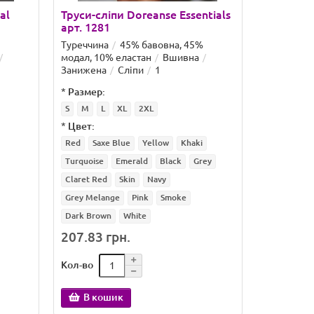
al
Труси-сліпи Doreanse Essentials
арт. 1281
Туреччина
45% бавовна, 45%
модал, 10% еластан
Вшивна
Занижена
Сліпи
1
*
Размер:
S
M
L
XL
2XL
*
Цвет:
Red
Saxe Blue
Yellow
Khaki
Turquoise
Emerald
Black
Grey
Claret Red
Skin
Navy
Grey Melange
Pink
Smoke
Dark Brown
White
207.83 грн.
Кол-во
В кошик