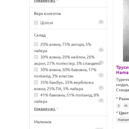
Показати всі
Верх колготок
9
Цілісні
Склад
20% вовна, 75% ангора, 5%
5
лайкра
30% вовна, 20% нейлон, 20%
2
акрил, 27% поліестер, 3% спандекс
Труси
30% вовна, 50% бавовна, 17%
Hamam
1
поліамід, 3% еластан
Туреч
35% бамбук, 35% верблюжа
модал,
1
вовна, 25% ПА, 5% лайкра
Станда
41% бавовна, 51% поліамід, 8%
*
Разм
1
лайкра
S
M
Показати всі
*
Цвет
Hama
Малюнок