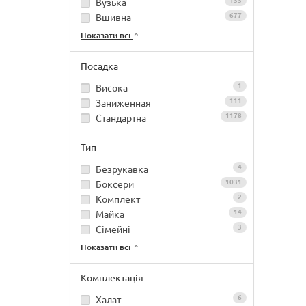
133
Вузька
677
Вшивна
Показати всі
Посадка
1
Висока
111
Заниженная
1178
Стандартна
Тип
4
Безрукавка
1031
Боксери
2
Комплект
14
Майка
3
Сімейні
Показати всі
Комплектація
6
Халат