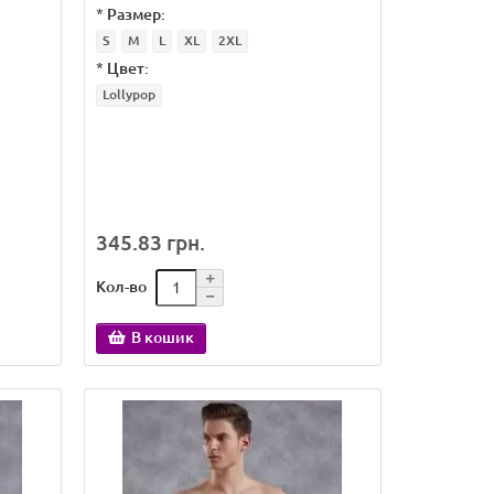
*
Размер:
S
M
L
XL
2XL
*
Цвет:
Lollypop
345.83 грн.
Кол-во
В кошик