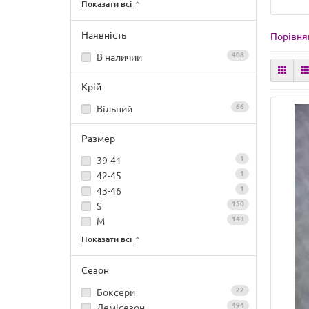
Показати всі
Наявність
Порівнян
408
В наличии
Крій
66
Вільний
Размер
1
39-41
1
42-45
1
43-46
150
S
143
M
Показати всі
Сезон
22
Боксери
494
Демісезон