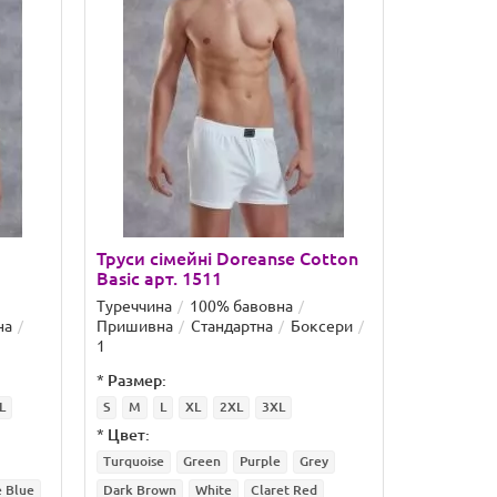
Труси сімейні Doreanse Cotton
Basic арт. 1511
Туреччина
100% бавовна
на
Пришивна
Стандартна
Боксери
1
*
Размер:
L
S
M
L
XL
2XL
3XL
*
Цвет:
Turquoise
Green
Purple
Grey
e Blue
Dark Brown
White
Claret Red