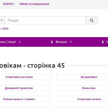
БОНУС+
Обмін та повернення
д:
omsa
ки / Акції
Жінкам
Ч
овікам - сторінка 45
Спортивні костюми
Безрукавки
Домашній трикотаж
Кальсони
Пляжні шорти і плавки
Спортивні штани