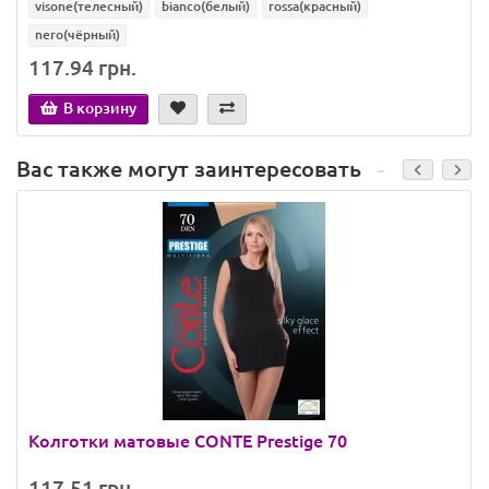
visone(телесный)
bianco(белый)
rossa(красный)
nero(чёрный)
117.94 грн.
В корзину
Вас также могут заинтересовать
Колготки матовые CONTE Prestige 70
117.51 грн.