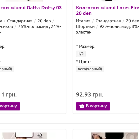
тки жіночі Gatta Dotsy 03
Колготки жіночі Lores Fir
20 den
а
Стандартная
20 den
Италия
Стандартная
20 de
усиков
76%-полиамид , 24%-
Шортики
92%-полиамид, 8%-
н
эластан
ер:
*
Размер:
1/2
:
*
Цвет:
ёрный)
nero(чёрный)
1 грн.
92.93 грн.
 корзину
В корзину