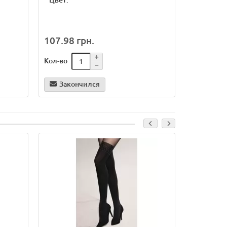
*
Цвет:
3/4
1/2
*
Цвет:
black/blac
107.98 грн.
192.04 
Кол-во
Кол-во
Закончился
В кор