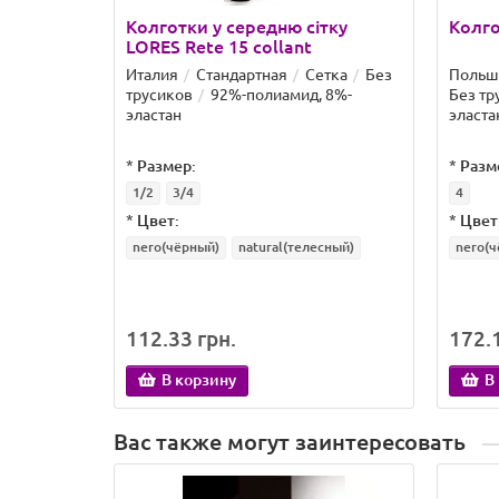
Колготки у середню сітку
Колго
LORES Rete 15 collant
Италия
Стандартная
Сетка
Без
Польш
трусиков
92%-полиамид, 8%-
Без тр
эластан
эласта
*
Размер:
*
Разм
1/2
3/4
4
*
Цвет:
*
Цвет
nero(чёрный)
natural(телесный)
nero(ч
112.33 грн.
172.1
В корзину
В
Вас также могут заинтересовать