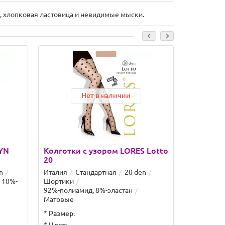
, хлопковая ластовица и невидимые мыски.
Нет в наличии
LYN
Колготки с узором LORES Lotto
Колготки
20
Allure S0
n
Италия
Стандартная
20 den
Матовые к
 10%-
Шортики
Den украш
92%-полиамид, 8%-эластан
"горошек" 
Матовые
области б..
*
Размер:
*
Размер: