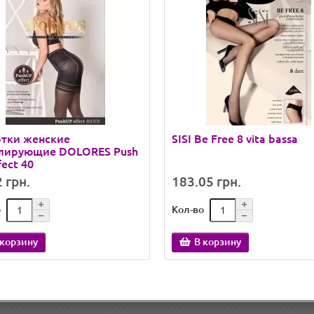
отки женские
SISI Be Free 8 vita bassa
лирующие DOLORES Push
fect 40
 грн.
183.05 грн.
о
Кол-во
 корзину
В корзину