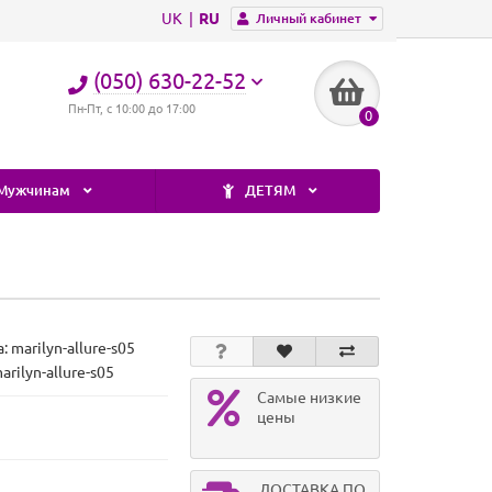
UK
RU
Личный кабинет
(050) 630-22-52
Пн-Пт, с 10:00 до 17:00
0
Мужчинам
ДЕТЯМ
а:
marilyn-allure-s05
arilyn-allure-s05
Самые низкие
цены
ДОСТАВКА ПО