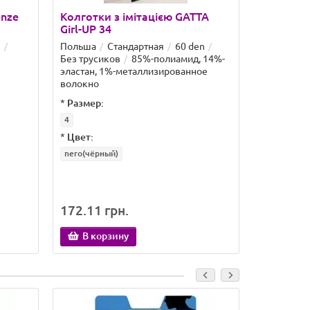
enze
Колготки з імітацією GATTA
Колготки
Girl-UP 34
G7
n
Польша
Стандартная
60 den
Италия
4
Без трусиков
85%-полиамид, 14%-
эластан, 1%-металлизированное
волокно
*
Размер:
*
Размер:
4
1/2
*
Цвет:
*
Цвет:
nero(чёрный)
nero(чёрны
172.11 грн.
198.39 
В корзину
В кор