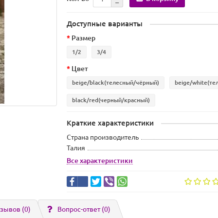
Доступные варианты
Размер
1/2
3/4
Цвет
beige/black(телесный/чёрный)
beige/white(т
black/red(черный/красный)
Краткие характеристики
Страна производитель
Талия
Все характеристики
зывов (0)
Вопрос-ответ
(0)