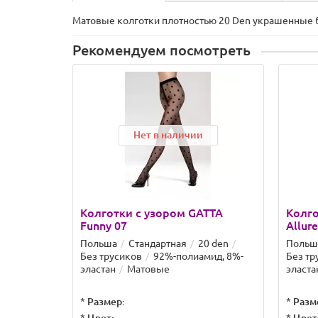
Матовые колготки плотностью 20 Den украшенные б
Рекомендуем посмотреть
Нет в наличии
Колготки с узором GATTA
Колго
Funny 07
Allur
Польша
Стандартная
20 den
Польш
Без трусиков
92%-полиамид, 8%-
Без тр
эластан
Матовые
эласта
*
Размер:
*
Разм