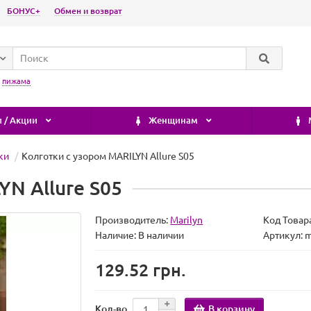
БОНУС+
Обмен и возврат
:
пижама
 / Акции
Женщинам
ки
Колготки с узором MARILYN Allure S05
YN Allure S05
Производитель:
Marilyn
Код Товар
Наличие:
В наличии
Артикул: m
129.52 грн.
В корзину
Кол-во