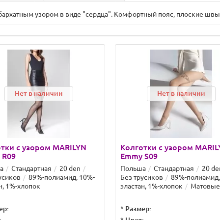
архатным узором в виде "сердца". Комфортный пояс, плоские швы
Нет в наличии
Нет в наличии
тки с узором MARILYN
Колготки с узором MARI
e R09
Emmy S09
а
Стандартная
20 den
Польша
Стандартная
20 de
усиков
89%-полиамид, 10%-
Без трусиков
89%-полиамид,
н, 1%-хлопок
эластан, 1%-хлопок
Матовые
ер:
*
Размер: