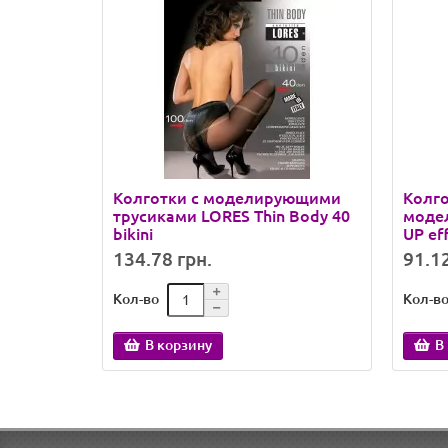
Колготки с моделирующими
Колг
трусиками LORES Thin Body 40
моде
bikini
UP ef
134.78 грн.
91.12
Кол-во
Кол-в
В корзину
В