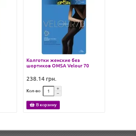
Колготки женские без
Колготки 
шортиков OMSA Velour 70
238.14 грн.
64.74 гр
Кол-во
Кол-во
В корзину
В кор