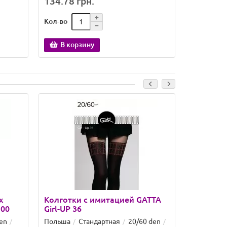
134.78 грн.
128.73 
Кол-во
Кол-во
В корзину
Закон
х
Колготки с имитацией GATTA
Колготк
100
Girl-UP 36
Girl-UP 3
en
Польша
Стандартная
20/60 den
Польша