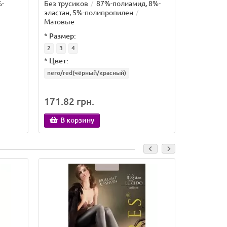
%-
Без трусиков
87%-полиамид, 8%-
Без труси
эластан, 5%-полипропилен
эластан, 
Матовые
Матовые
*
Размер:
*
Размер:
2
3
4
2
3
4
*
Цвет:
*
Цвет:
nero/red(чёрный/красный)
nero/blue(
171.82 грн.
168.85 
В корзину
В кор