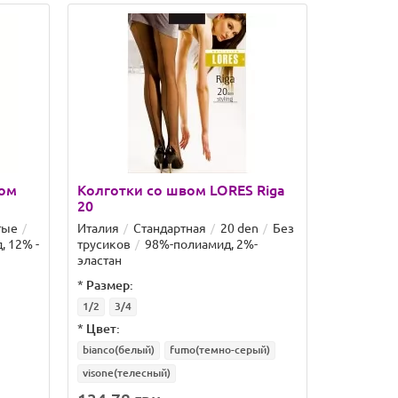
вом
Колготки со швом LORES Riga
Колготк
20
LORES Au
тые
Италия
Стандартная
20 den
Без
Италия
С
, 12% -
трусиков
98%-полиамид, 2%-
шортиков
эластан
эластан
*
Размер:
*
Размер:
*
Цвет:
1/2
3/4
*
Цвет:
bianco(белый)
fumo(темно-серый)
visone(телесный)