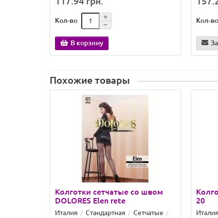
117.94 грн.
157.2
Кол-во
Кол-в
В корзину
З
Похожие товары
Колготки сетчатые со швом
Колго
DOLORES Elen rete
20
Италия
Стандартная
Сетчатые
Итали