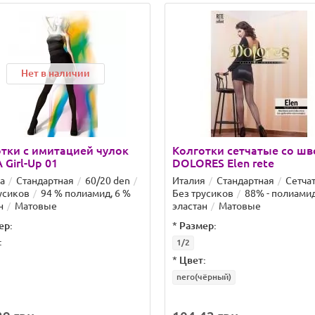
Нет в наличии
тки с имитацией чулок
Колготки сетчатые со ш
 Girl-Up 01
DOLORES Elen rete
а
Стандартная
60/20 den
Италия
Стандартная
Сетча
усиков
94 % полиамид, 6 %
Без трусиков
88% - полиамид
н
Матовые
эластан
Матовые
ер:
*
Размер:
:
1/2
*
Цвет:
nero(чёрный)