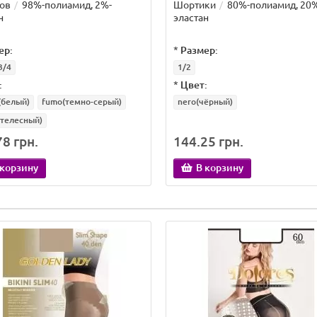
ов
98%-полиамид, 2%-
Шортики
80%-полиамид, 20
н
эластан
ер:
*
Размер:
3/4
1/2
:
*
Цвет:
(белый)
fumo(темно-серый)
nero(чёрный)
(телесный)
8 грн.
144.25 грн.
 корзину
В корзину