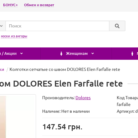
БОНУС+
Обмен и возврат
:
носки из ангоры
 / Акции
Женщинам
ки
Колготки сетчатые со швом DOLORES Elen Farfalle rete
м DOLORES Elen Farfalle rete
Производитель:
Dolores
Код Товар
farfalle
Наличие:
Нет в наличии
Артикул: do
147.54 грн.