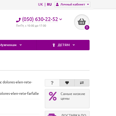
UK
RU
Личный кабинет
(050) 630-22-52
Пн-Пт, с 10:00 до 17:00
0
Мужчинам
ДЕТЯМ
а:
dolores-elen-rete-
lores-elen-rete-farfalle
Самые низкие
цены
ДОСТАВКА ПО