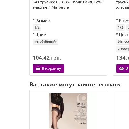
Без трусиков
88% - полиамид, 12% -
трусик
эластан
Матовые
эласта
*
Размер:
*
Разм
1/2
1/2
*
Цвет:
*
Цвет
nero(чёрный)
bianco
visone
104.42 грн.
134.7
В корзину
В
Вас также могут заинтересовать