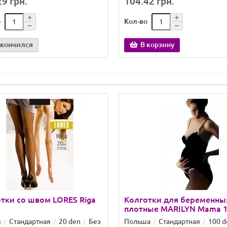
9 грн.
104.42 грн.
о
Кол-во
акончился
В корзину
тки со швом LORES Riga
Колготки для беременны
плотные MARILYN Mama 
я
Стандартная
20 den
Без
Польша
Стандартная
100 d