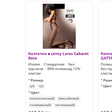
Колготки в сетку Lores Cabaret
Колго
Rete
GATTA
Италия
Стандартная
Без
Польш
трусиков
88%-полиамид, 12%-
Без тр
эластан
эласта
*
Размер:
*
Разм
*
Цвет
3/4
1/2
*
Цвет:
visone(телесный)
bianco(белый)
rossa(красный)
nero(чёрный)