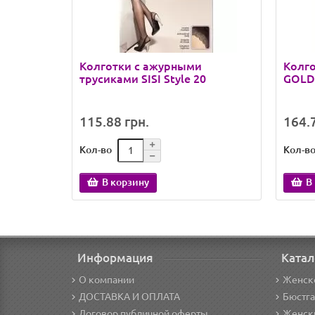
Колготки с ажурными
Колг
трусиками SISI Style 20
GOLDE
115.88 грн.
164.7
Кол-во
Кол-в
В корзину
В
Информация
Катал
О компании
Женск
ДОСТАВКА И ОПЛАТА
Бюстг
Договор публичной оферты
Женски