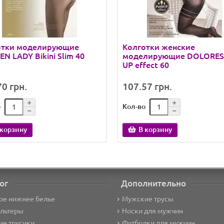
отки моделирующие
Колготки женские
N LADY Bikini Slim 40
моделирующие DOLORES
UP effect 60
0 грн.
107.57 грн.
о
Кол-во
 корзину
В корзину
ог
Дополнительно
ое нижнее белье
Мужские трусы
альтеры
Носки для мужчин
е трусики
Футболки для мужчин