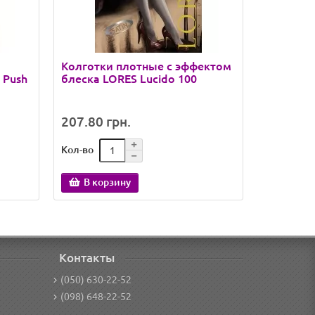
Колготки плотные с эффектом
Колготы 
 Push
блеска LORES Lucido 100
эффекто
КОРОНА А
/
207.80 грн.
173.12 
Кол-во
Кол-во
В корзину
В кор
Контакты
(050) 630-22-52
(098) 648-22-52