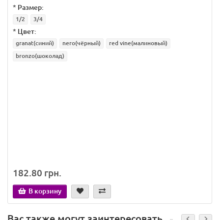
*
Размер:
1/2
3/4
*
Цвет:
granat(синий)
nero(чёрный)
red vine(малиновый)
bronzo(шоколад)
182.80 грн.
В корзину
Вас также могут заинтересовать