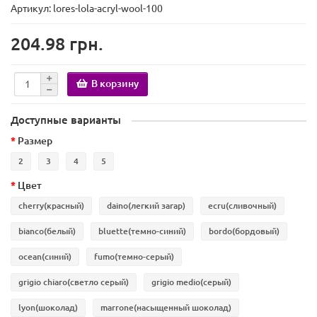
Артикул: lores-lola-acryl-wool-100
204.98 грн.
В корзину
Доступные варианты
Размер
2
3
4
5
Цвет
cherry(красный)
daino(легкий загар)
ecru(сливочный)
bianco(белый)
bluette(темно-синий)
bordo(бордовый)
ocean(синий)
fumo(темно-серый)
grigio chiaro(светло серый)
grigio medio(серый)
lyon(шоколад)
marrone(насыщенный шоколад)