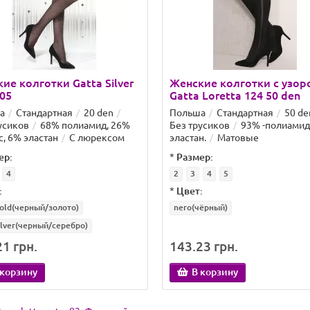
ие колготки Gatta Silver
Женские колготки с узор
 05
Gatta Loretta 124 50 den
а
Стандартная
20 den
Польша
Стандартная
50 de
усиков
68% полиамид, 26%
Без трусиков
93% -полиамид
, 6% эластан
С люрексом
эластан.
Матовые
ер:
*
Размер:
4
2
3
4
5
:
*
Цвет:
old(черный/золото)
nero(чёрный)
ilver(черный/серебро)
1 грн.
143.23 грн.
 корзину
В корзину