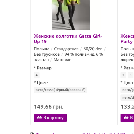
Женские колготки Gatta Girl-
Женск
Up 19
Party
Польша
Стандартная
60/20 den
Польш
Без трусиков
94 % полиамид, 6 %
Без тр
эластан
Матовые
люрекс
*
Размер:
*
Разм
4
2
3
*
Цвет:
*
Цвет
nero/rosso(чёрный/розовый)
nero/g
nero/s
149.66 грн.
133.2
В корзину
В