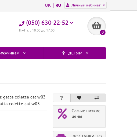
UK
RU
Личный кабинет
(050) 630-22-52
Пн-Пт, с 10:00 до 17:00
0
Мужчинам
ДЕТЯМ
а:
gatta-colette-cat-w03
atta-colette-cat-w03
Самые низкие
цены
ДОСТАВКА ПО