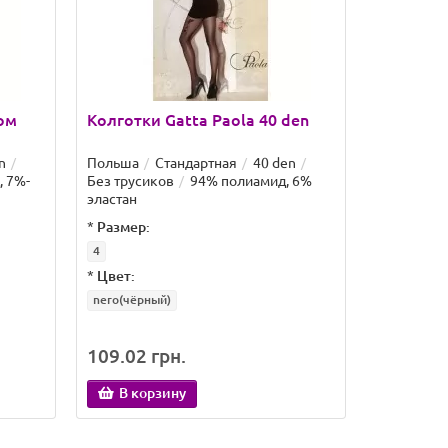
ом
Колготки Gatta Paola 40 den
Колготк
n
Польша
Стандартная
40 den
Польша
, 7%-
Без трусиков
94% полиамид, 6%
Без труси
эластан
эластан
*
Размер:
*
Размер:
4
1/2
*
Цвет:
*
Цвет:
nero(чёрный)
black(чёрн
109.02 грн.
132.86 
В корзину
В кор