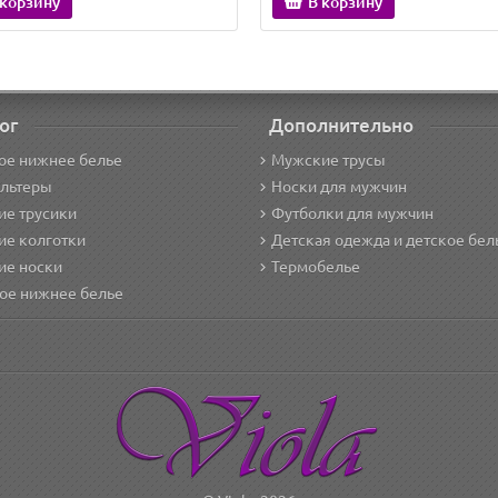
 корзину
В корзину
ог
Дополнительно
ое нижнее белье
Мужские трусы
альтеры
Носки для мужчин
е трусики
Футболки для мужчин
ие колготки
Детская одежда и детское бел
ие носки
Термобелье
ое нижнее белье