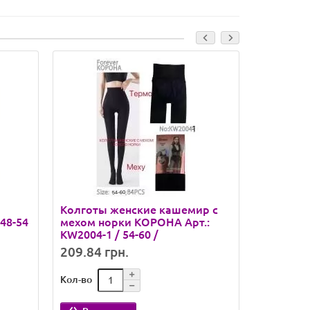
Колготы женские кашемир с
Колготк
48-54
мехом норки КОРОНА Арт.:
Katherina
KW2004-1 / 54-60 /
209.84 грн.
110.48 
Кол-во
Кол-во