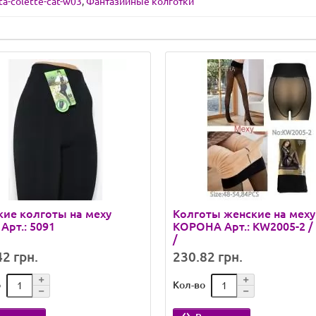
ta-colette-cat-w03
,
Фантазийные колготки
ие колготы на меху
Колготы женские на меху
Арт.: 5091
КОРОНА Арт.: KW2005-2 / 
/
2 грн.
230.82 грн.
о
Кол-во