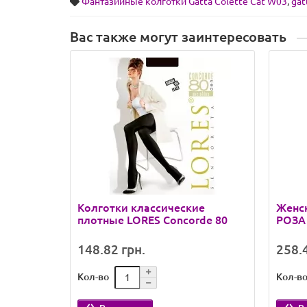
Фантазийные колготки Gatta Colette Cat W03
,
gat
Вас также могут заинтересовать
Колготки классические
Женск
плотные LORES Concorde 80
РОЗА 
148.82 грн.
258.4
Кол-во
Кол-в