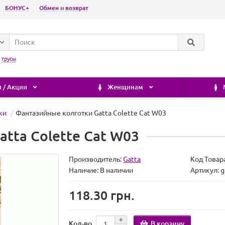
БОНУС+
Обмен и возврат
:
трусы
 / Акции
Женщинам
ки
Фантазийные колготки Gatta Colette Cat W03
tta Colette Cat W03
Производитель:
Gatta
Код Товар
Наличие:
В наличии
Артикул: g
118.30 грн.
В корзину
Кол-во