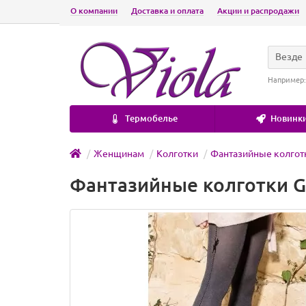
О компании
Доставка и оплата
Акции и распродажи
Везде
Например
Термобелье
Новинки
Женщинам
Колготки
Фантазийные колгот
Фантазийные колготки Ga