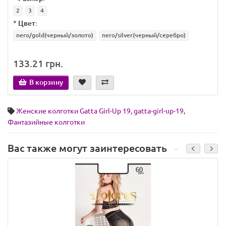
2
3
4
*
Цвет:
nero/gold(черный/золото)
nero/silver(черный/серебро)
133.21 грн.
В корзину
Женские колготки Gatta Girl-Up 19
,
gatta-girl-up-19
,
Фантазийные колготки
Вас также могут заинтересовать