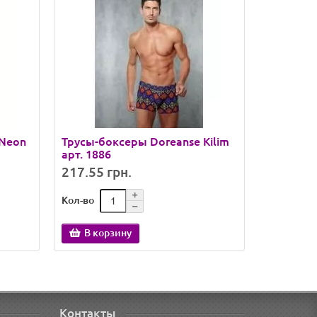
 Neon
Трусы-боксеры Doreanse Kilim
Трусы-б
арт. 1886
Cotton St
217.55 грн.
215.20 
Кол-во
Кол-во
В корзину
В кор
Контакты