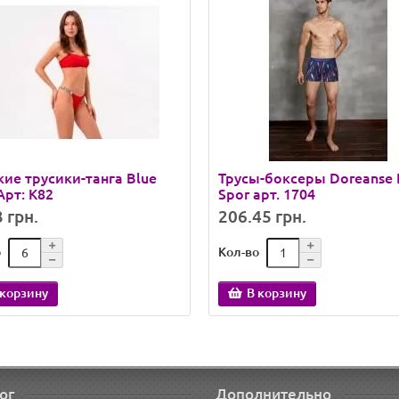
ие трусики-танга Blue
Трусы-боксеры Doreanse
Арт: K82
Spor арт. 1704
 грн.
206.45 грн.
о
Кол-во
 корзину
В корзину
ог
Дополнительно