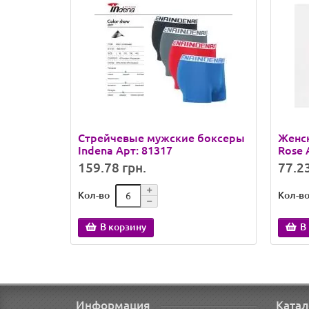
Стрейчевые мужские боксеры
Женск
Indena Арт: 81317
Rose 
159.78 грн.
77.23
Кол-во
Кол-в
В корзину
В
Информация
Катал