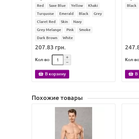
Red
Saxe Blue
Yellow
Khaki
Black
Turquoise
Emerald
Black
Grey
Claret Red
Skin
Navy
Grey Melange
Pink
Smoke
Dark Brown
White
207.83 грн.
247.8
Кол-во
Кол-в
В корзину
В
Похожие товары