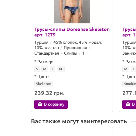
Трусы-слипы Doreanse Skeleton
Трусы
арт. 1279
арт. 
Турция
45% хлопок, 45% модал,
Турци
10% эластан
Пришивная
10% эл
Стандартная
Слипы
1
Заниж
*
Размер:
*
Разм
S
M
L
XL
M
L
*
Цвет:
*
Цвет
Skeleton
Smoki
239.32 грн.
277.1
В корзину
В
Вас также могут заинтересовать