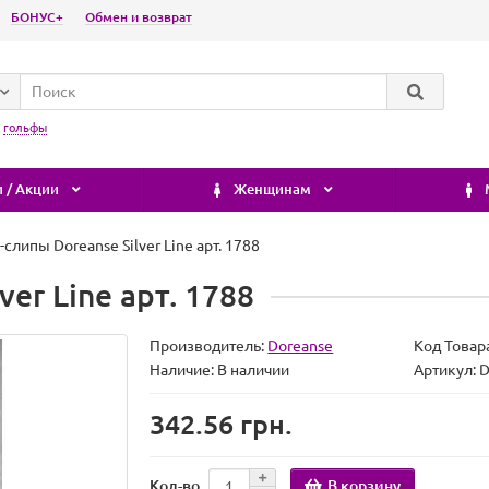
БОНУС+
Обмен и возврат
:
гольфы
 / Акции
Женщинам
слипы Doreanse Silver Line арт. 1788
er Line арт. 1788
Производитель:
Doreanse
Код Товар
Наличие:
В наличии
Артикул:
342.56 грн.
В корзину
Кол-во