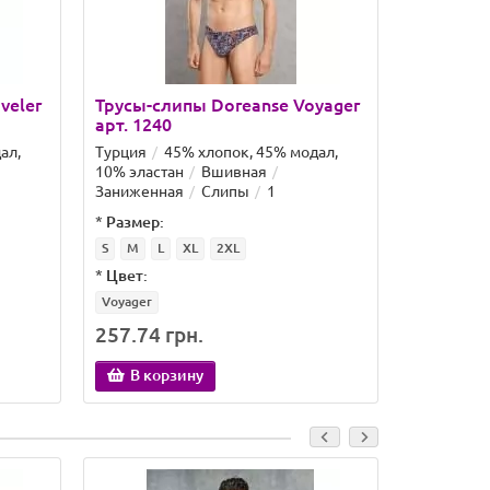
veler
Трусы-слипы Doreanse Voyager
Трусы-сл
арт. 1240
Tiger арт
ал,
Турция
45% хлопок, 45% модал,
Турция
4
10% эластан
Вшивная
10% эласт
Заниженная
Слипы
1
Заниженн
*
Размер:
*
Размер:
S
M
L
XL
2XL
S
M
L
*
Цвет:
*
Цвет:
Voyager
Wild Tiger
257.74 грн.
228.38 
В корзину
В кор