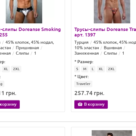
-слипы Doreanse Smoking
Трусы-слипы Doreanse Tra
1255
арт. 1397
я
45% хлопок, 45% модал,
Турция
45% хлопок, 45% мод
астан
Пришивная
10% эластан
Вшивная
енная
Слипы
1
Заниженная
Слипы
1
ер:
*
Размер:
XL
2XL
S
M
L
XL
2XL
:
*
Цвет:
ng
Traveler
1 грн.
257.74 грн.
 корзину
В корзину