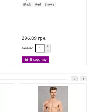
Black
Red
Smoke
Skeleton
296.89 грн.
239.32 
Кол-во
Кол-во
В корзину
В кор