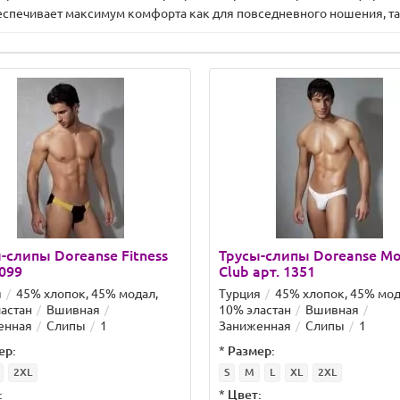
еспечивает максимум комфорта как для повседневного ношения, так
-слипы Doreanse Fitness
Трусы-слипы Doreanse Mo
1099
Club арт. 1351
я
45% хлопок, 45% модал,
Турция
45% хлопок, 45% мод
астан
Вшивная
10% эластан
Вшивная
енная
Слипы
1
Заниженная
Слипы
1
ер:
*
Размер:
2XL
S
M
L
XL
2XL
:
*
Цвет: