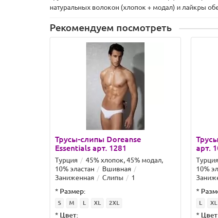
натуральных волокон (хлопок + модал) и лайкры об
Рекомендуем посмотреть
Трусы-слипы Doreanse
Трусы
Essentials арт. 1281
арт. 
Турция
45% хлопок, 45% модал,
Турци
10% эластан
Вшивная
10% эл
Заниженная
Слипы
1
Заниж
*
Размер:
*
Разм
S
M
L
XL
2XL
L
XL
*
Цвет:
*
Цвет