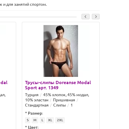
 и для занятий спортом.
dal
Трусы-слипы Doreanse Modal
Трусы-сл
Sport арт. 1349
арт. 1279
ал,
Турция
45% хлопок, 45% модал,
Турция
4
10% эластан
Пришивная
10% эласт
Стандартная
Слипы
1
Стандартн
*
Размер:
*
Размер:
S
M
L
XL
2XL
S
M
L
*
Цвет:
*
Цвет: