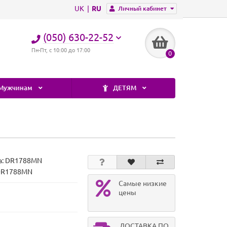
UK
RU
Личный кабинет
(050) 630-22-52
Пн-Пт, с 10:00 до 17:00
0
Мужчинам
ДЕТЯМ
а:
DR1788MN
 DR1788MN
Самые низкие
цены
ДОСТАВКА ПО