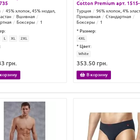
1735
Cotton Premium арт. 1515
я
45% хлопок, 45% модал,
Турция
96% хлопок, 4% элас
астан
Вшивная
Пришивная
Стандартная
ртная
Боксеры
1
Боксеры
1
ер:
*
Размер:
L
XL
2XL
4XL
:
*
Цвет:
White
3 грн.
353.50 грн.
 корзину
В корзину