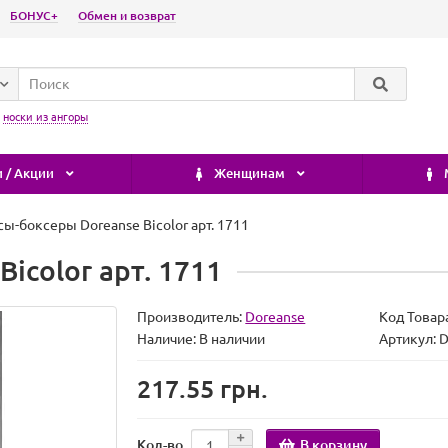
БОНУС+
Обмен и возврат
:
носки из ангоры
 / Акции
Женщинам
сы-боксеры Doreanse Bicolor арт. 1711
icolor арт. 1711
Производитель:
Doreanse
Код Товар
Наличие:
В наличии
Артикул:
217.55 грн.
В корзину
Кол-во