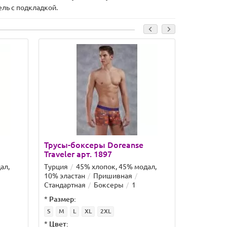
ль с подкладкой.
Трусы-боксеры Doreanse
Трусы-б
Traveler арт. 1897
Zeugma а
ал,
Турция
45% хлопок, 45% модал,
Турция
4
10% эластан
Пришивная
10% эласт
Стандартная
Боксеры
1
Стандартн
*
Размер:
*
Размер:
S
M
L
XL
2XL
S
M
L
*
Цвет:
*
Цвет: