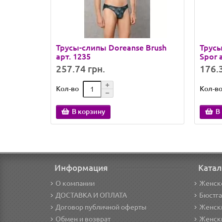
Трусы-слипы Doreanse Brush
Трусы
арт. 1235
Spor 
257.74 грн.
176.3
Кол-во
Кол-в
В корзину
В
Информация
Катал
О компании
Женск
ДОСТАВКА И ОПЛАТА
Бюстг
Договор публичной оферты
Женски
Обмен и возврат
Женск