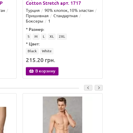
-P
Cotton Stretch арт. 1717
Doberman
тан
Турция
90% хлопок, 10% эластан
Турция
4
Пришивная
Стандартная
10% эласт
Боксеры
1
Заниженн
*
Размер:
*
Размер:
S
M
L
XL
2XL
S
M
L
*
Цвет:
*
Цвет:
Black
White
Doberman
215.20 грн.
295.13 
В корзину
В кор