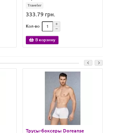
Traveler
Zeugma
333.79 грн.
388.24 
Кол-во
Кол-во
В корзину
В кор
Трусы-боксеры Doreanse
Трусы-б