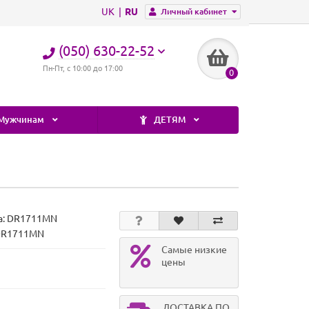
UK
RU
Личный кабинет
(050) 630-22-52
Пн-Пт, с 10:00 до 17:00
0
Мужчинам
ДЕТЯМ
а:
DR1711MN
 DR1711MN
Самые низкие
цены
ДОСТАВКА ПО