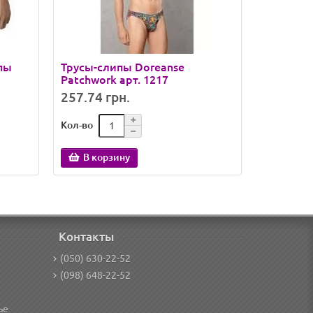
пы
Трусы-слипы Doreanse
Трусы-сл
Patchwork арт. 1217
арт. 1255
257.74 грн.
277.11 
Кол-во
Кол-во
В корзину
В кор
Контакты
(050) 630-22-52
(098) 648-22-52
ье