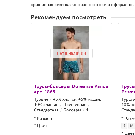
пришивная резинка контрастного цвета с фирменны
Рекомендуем посмотреть
Нет в наличии
Трусы-боксеры Doreanse Panda
Трусы
арт. 1863
Prism
Турция
45% хлопок, 45% модал,
Турци
10% эластан
Пришивная
10% эл
Стандартная
Боксеры
1
Станда
*
Размер:
*
Разм
*
Цвет:
S
M
*
Цвет