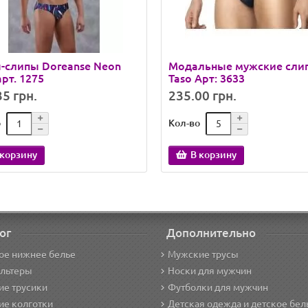
-слипы Doreanse Neon
Модальные мужские сли
арт. 1275
Taso Арт: 3633
5 грн.
235.00 грн.
о
Кол-во
 корзину
В корзину
ог
Дополнительно
ое нижнее белье
Мужские трусы
альтеры
Носки для мужчин
е трусики
Футболки для мужчин
ие колготки
Детская одежда и детское бел