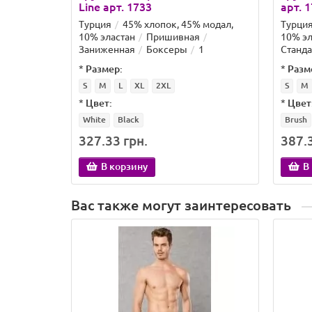
Line арт. 1733
арт. 
Турция
45% хлопок, 45% модал,
Турци
10% эластан
Пришивная
10% эл
Заниженная
Боксеры
1
Станда
*
Размер:
*
Разм
S
M
L
XL
2XL
S
M
*
Цвет:
*
Цвет
White
Black
Brush
327.33 грн.
387.3
В корзину
В
Вас также могут заинтересовать