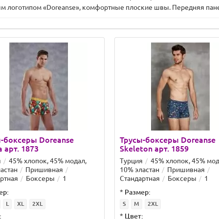
м логотипом «Doreanse», комфортные плоские швы. Передняя пане
-боксеры Doreanse
Трусы-боксеры Doreanse
a арт. 1873
Skeleton арт. 1859
я
45% хлопок, 45% модал,
Турция
45% хлопок, 45% мод
астан
Пришивная
10% эластан
Пришивная
ртная
Боксеры
1
Стандартная
Боксеры
1
ер:
*
Размер:
L
XL
2XL
S
M
2XL
:
*
Цвет: