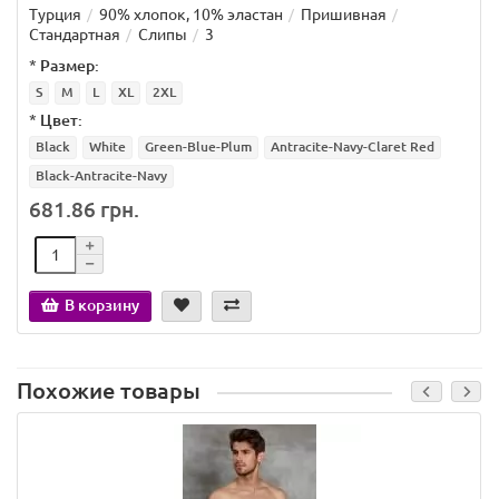
Турция
90% хлопок, 10% эластан
Пришивная
Стандартная
Слипы
3
*
Размер:
S
M
L
XL
2XL
*
Цвет:
Black
White
Green-Blue-Plum
Antracite-Navy-Claret Red
Black-Antracite-Navy
681.86 грн.
В корзину
Похожие товары