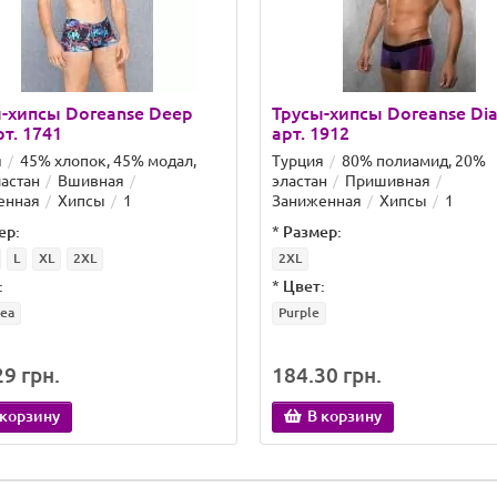
-хипсы Doreanse Deep
Трусы-хипсы Doreanse Di
рт. 1741
арт. 1912
я
45% хлопок, 45% модал,
Турция
80% полиамид, 20%
астан
Вшивная
эластан
Пришивная
енная
Хипсы
1
Заниженная
Хипсы
1
ер:
*
Размер:
L
XL
2XL
2XL
:
*
Цвет:
ea
Purple
9 грн.
184.30 грн.
 корзину
В корзину