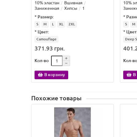
10% эластан
Вшивная
10% эл
Заниженная
Хипсы
1
Заниж
*
Размер:
*
Разм
S
M
L
XL
2XL
S
M
*
Цвет:
*
Цвет
Camouflage
Deep S
371.93 грн.
401.2
Кол-во
Кол-в
В корзину
В
Похожие товары