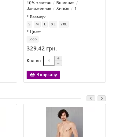
10% эластан
Вшивная
10% эласт
Заниженная
Хипсы
1
Заниженн
*
Размер:
*
Размер:
S
M
L
XL
2XL
S
M
L
*
Цвет:
*
Цвет:
Logo
Zebra
329.42 грн.
358.88 
Кол-во
Кол-во
В корзину
В кор