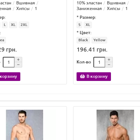
астан
Вшивная
10% эластан
Вшивная
енная
Хипсы
1
Заниженная
Хипсы
1
ер:
*
Размер:
L
XL
2XL
S
XL
:
*
Цвет:
ea
Black
Yellow
9 грн.
196.41 грн.
о
Кол-во
 корзину
В корзину