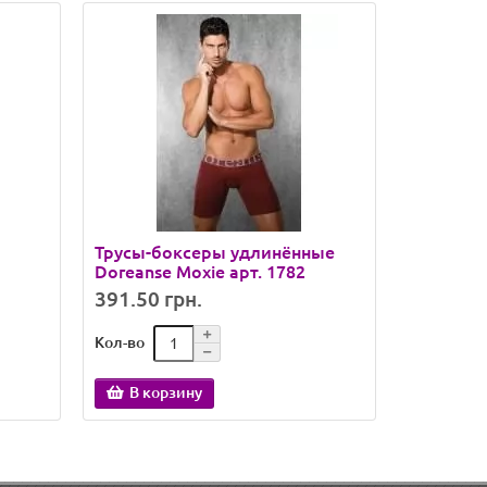
Трусы-боксеры удлинённые
Стрейче
Doreanse Moxie арт. 1782
Taso Арт
391.50 грн.
288.00 
Кол-во
Кол-во
В корзину
В кор