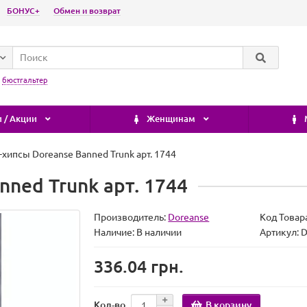
БОНУС+
Обмен и возврат
:
бюстгальтер
 / Акции
Женщинам
-хипсы Doreanse Banned Trunk арт. 1744
nned Trunk арт. 1744
Производитель:
Doreanse
Код Товар
Наличие:
В наличии
Артикул:
336.04 грн.
В корзину
Кол-во