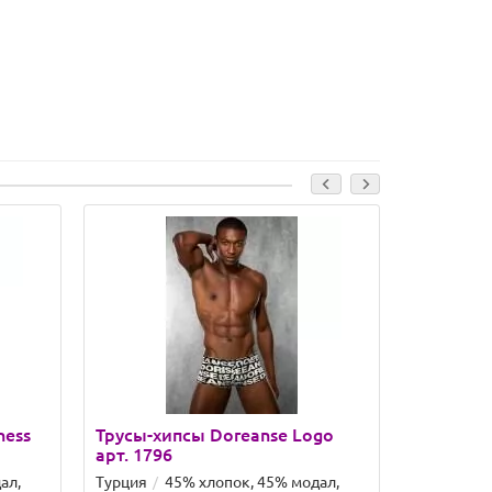
ness
Трусы-хипсы Doreanse Logo
Трусы-хи
арт. 1796
арт. 1795
ал,
Турция
45% хлопок, 45% модал,
Турция
4