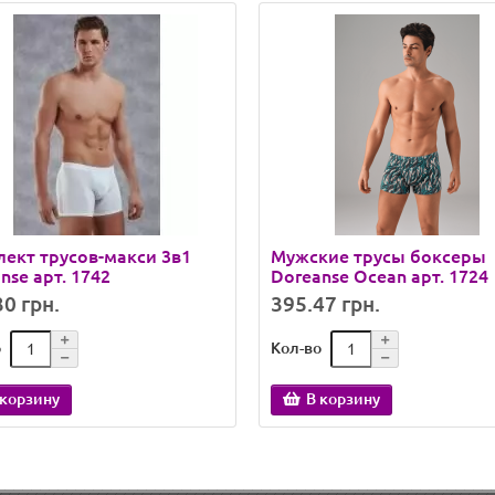
ект трусов-макси 3в1
Мужские трусы боксеры
nse арт. 1742
Doreanse Ocean арт. 1724
0 грн.
395.47 грн.
о
Кол-во
 корзину
В корзину