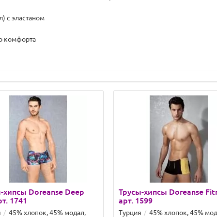
л) с эластаном
го комфорта
-хипсы Doreanse Deep
Трусы-хипсы Doreanse Fit
рт. 1741
арт. 1599
я
45% хлопок, 45% модал,
Турция
45% хлопок, 45% мод