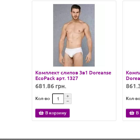
Комплект слипов 3в1 Doreanse
Компл
EcoPack арт. 1327
Dorea
681.86 грн.
861.3
Кол-во
Кол-в
В корзину
В