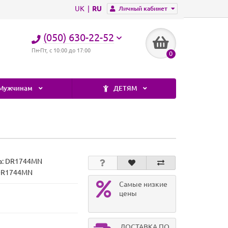
UK
RU
Личный кабинет
(050) 630-22-52
Пн-Пт, с 10:00 до 17:00
0
Мужчинам
ДЕТЯМ
а:
DR1744MN
 DR1744MN
Самые низкие
цены
ДОСТАВКА ПО