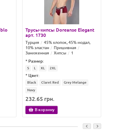
ablo
Трусы-хипсы Doreanse Elegant
Трусы-хи
арт. 1730
арт. 1781
Турция
45% хлопок, 45% модал,
Турция
4
10% эластан
Пришивная
10% эласт
Заниженная
Хипсы
1
Заниженн
*
Размер:
*
Размер:
S
L
XL
2XL
S
M
L
*
Цвет:
*
Цвет:
Black
Claret Red
Grey Melange
Black
Sm
Navy
232.65 грн.
260.91 
В корзину
В кор