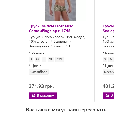
Трусы-хипсы Doreanse
Трусы
Camouflage арт. 1745
Sea а
Турция
45% хлопок, 45% модал,
Турци
10% эластан
Вшивная
10% эл
Заниженная
Хипсы
1
Заниж
*
Размер:
*
Разм
S
M
L
XL
2XL
S
M
*
Цвет:
*
Цвет
Camouflage
Deep S
371.93 грн.
401.2
В корзину
В
Вас также могут заинтересовать