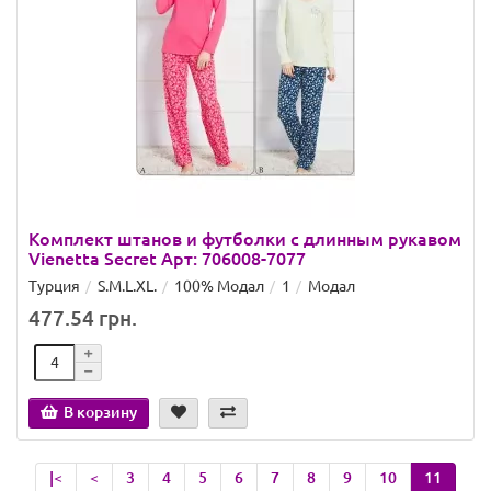
Комплект штанов и футболки с длинным рукавом
Vienetta Secret Арт: 706008-7077
Турция
S.M.L.XL.
100% Модал
1
Модал
477.54 грн.
В корзину
|<
<
3
4
5
6
7
8
9
10
11