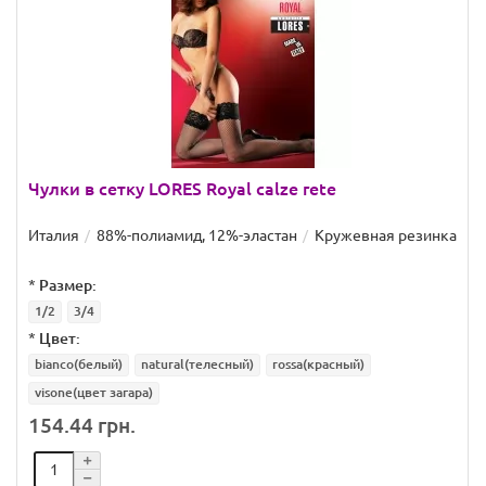
Чулки в сетку LORES Royal calze rete
Италия
88%-полиамид, 12%-эластан
Кружевная резинка
*
Размер:
1/2
3/4
*
Цвет:
bianco(белый)
natural(телесный)
rossa(красный)
visone(цвет загара)
154.44 грн.