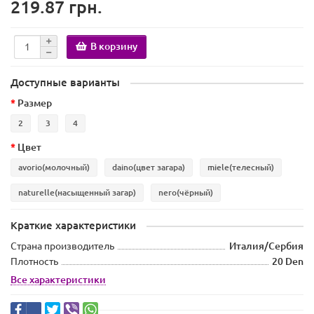
219.87 грн.
В корзину
Доступные варианты
Размер
2
3
4
Цвет
avorio(молочный)
daino(цвет загара)
miele(телесный)
naturelle(насыщенный загар)
nero(чёрный)
Краткие характеристики
Страна производитель
Италия/Сербия
Плотность
20 Den
Все характеристики