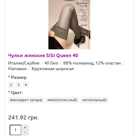
Чулки женские SISI Queen 40
Италия/Сербия
40 Den
88%-полиамид, 12%-эластан
Матовые
Кружевная широкая
*
Размер:
2
3
4
*
Цвет:
daino(цвет загара)
miele(телесный)
nero(чёрный)
241.92 грн.