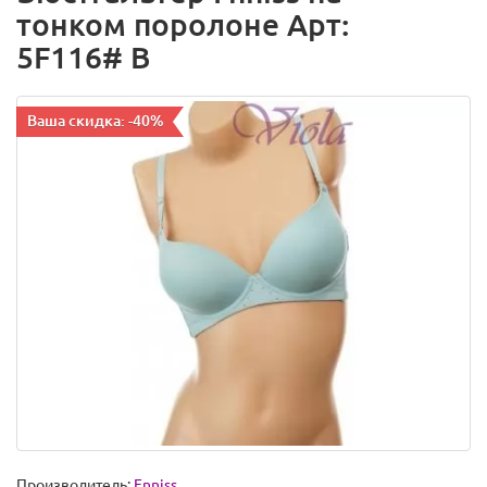
тонком поролоне Арт:
5F116# B
Ваша скидка: -40%
Производитель:
Fnniss