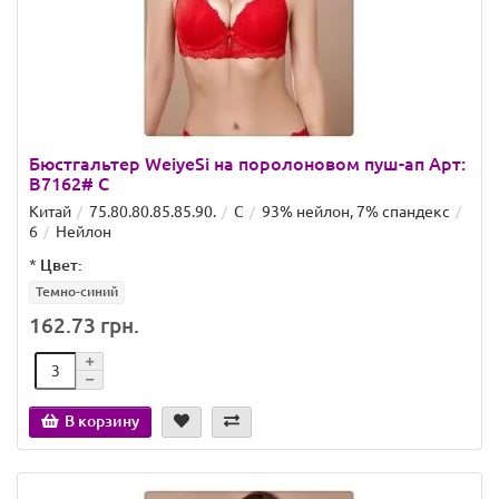
Бюстгальтер WeiyeSi на поролоновом пуш-ап Арт:
B7162# C
Китай
75.80.80.85.85.90.
C
93% нейлон, 7% спандекс
6
Нейлон
*
Цвет:
Темно-синий
162.73 грн.
В корзину