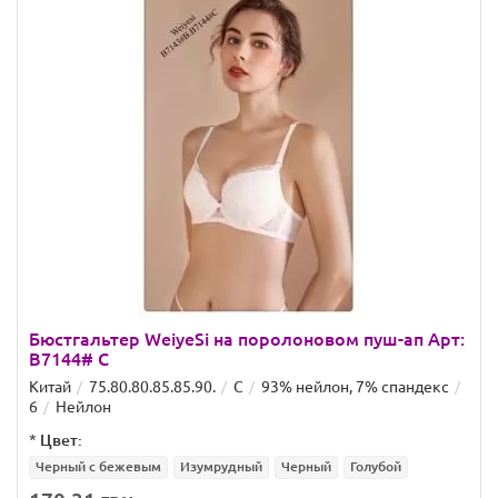
Бюстгальтер WeiyeSi на поролоновом пуш-ап Арт:
B7144# C
Китай
75.80.80.85.85.90.
C
93% нейлон, 7% спандекс
6
Нейлон
*
Цвет:
Черный с бежевым
Изумрудный
Черный
Голубой