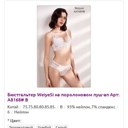
Бюстгальтер WeiyeSi на поролоновом пуш-ап Арт:
A8168# B
Китай
75.75.80.80.85.85.
B
93% нейлон, 7% спандекс
6
Нейлон
*
Цвет:
Терракотовый
Голубой
Серый