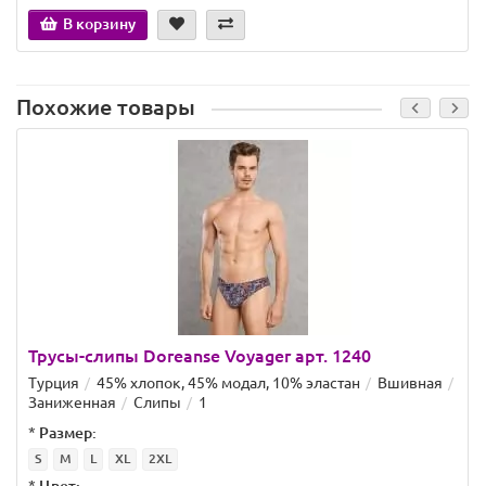
В корзину
Похожие товары
Трусы-слипы Doreanse Voyager арт. 1240
Турция
45% хлопок, 45% модал, 10% эластан
Вшивная
Заниженная
Слипы
1
*
Размер:
S
M
L
XL
2XL