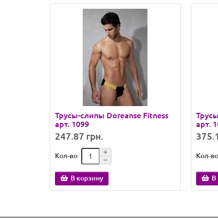
Трусы-слипы Doreanse Fitness
Трусы
арт. 1099
арт. 
247.87 грн.
375.1
Кол-во
Кол-в
В корзину
В