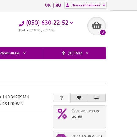
UK
RU
Личный кабинет
(050) 630-22-52
Пн-Пт, с 10:00 до 17:00
0
Мужчинам
ДЕТЯМ
а:
IND81209MN
 IND81209MN
Самые низкие
цены
ДОСТАВКА ПО