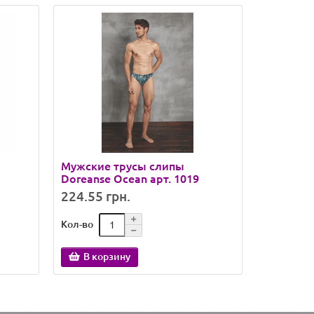
Мужские трусы слипы
Трусы-хи
Doreanse Ocean арт. 1019
арт. 1793
224.55 грн.
358.88 
Кол-во
Кол-во
В корзину
В кор