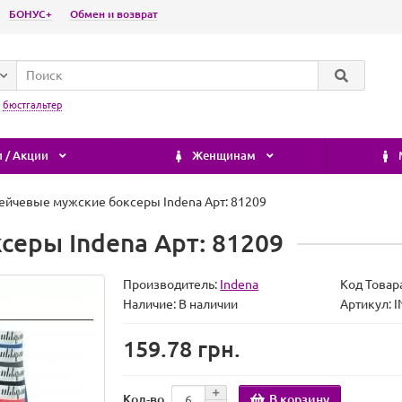
БОНУС+
Обмен и возврат
:
бюстгальтер
 / Акции
Женщинам
ейчевые мужские боксеры Indena Арт: 81209
серы Indena Арт: 81209
Производитель:
Indena
Код Товар
Наличие:
В наличии
Артикул:
159.78 грн.
В корзину
Кол-во