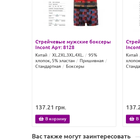
Стрейчевые мужские боксеры
Стре
Incont Арт: 8128
Incon
Китай
XL.2XL.3XL.4XL.
95%
Китай
хлопок, 5% эластан
Пришивная
хлопок
Стандартная
Боксеры
Станда
137.21 грн.
137.2
В корзину
В
Вас также могут заинтересовать