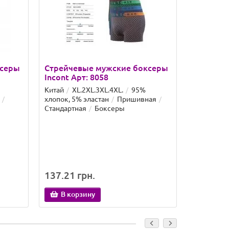
ксеры
Стрейчевые мужские боксеры
Стрейче
Incont Арт: 8058
Incont Ар
Китай
XL.2XL.3XL.4XL.
95%
Китай
XL
хлопок, 5% эластан
Пришивная
хлопок, 5%
Стандартная
Боксеры
Стандартн
137.21 грн.
137.21 
В корзину
В кор