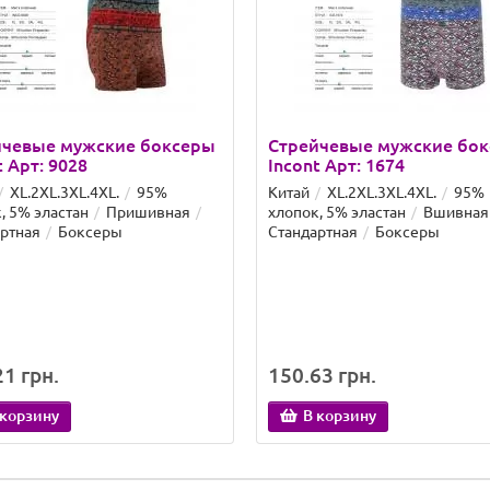
йчевые мужские боксеры
Стрейчевые мужские бо
t Арт: 9028
Incont Арт: 1674
XL.2XL.3XL.4XL.
95%
Китай
XL.2XL.3XL.4XL.
95%
, 5% эластан
Пришивная
хлопок, 5% эластан
Вшивная
ртная
Боксеры
Стандартная
Боксеры
1 грн.
150.63 грн.
 корзину
В корзину