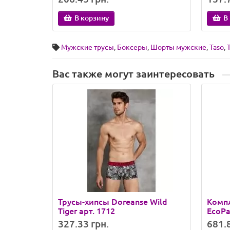
В корзину
В
Мужские трусы
,
Боксеры
,
Шорты мужские
,
Taso
,
Вас также могут заинтересовать
Трусы-хипсы Doreanse Wild
Компл
Tiger арт. 1712
EcoPa
327.33 грн.
681.8