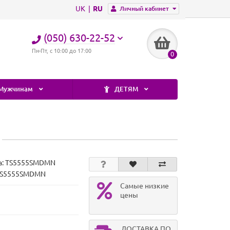
UK
RU
Личный кабинет
(050) 630-22-52
Пн-Пт, с 10:00 до 17:00
0
Мужчинам
ДЕТЯМ
а:
TS5555SMDMN
 TS5555SMDMN
Самые низкие
цены
ДОСТАВКА ПО