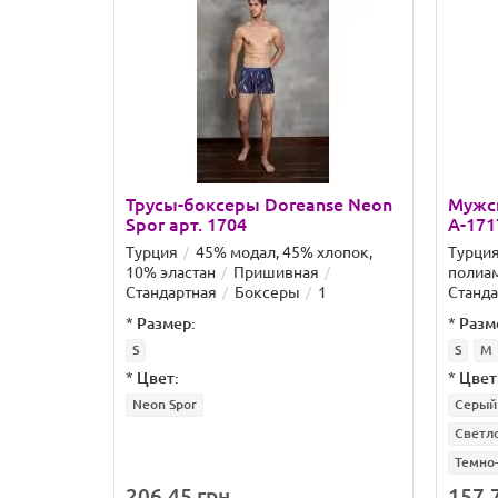
Трусы-боксеры Doreanse Neon
Мужс
Spor арт. 1704
A-171
Турция
45% модал, 45% хлопок,
Турци
10% эластан
Пришивная
полиа
Стандартная
Боксеры
1
Станда
*
Размер:
*
Разм
S
S
M
*
Цвет:
*
Цвет
Neon Spor
Серый
Светл
Темно
206.45 грн.
157.7