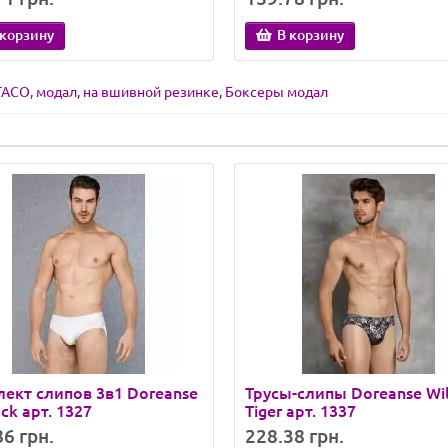
 корзину
В корзину
ТАСО
,
модал
,
на вшивной резинке
,
Боксеры модал
ект слипов 3в1 Doreanse
Трусы-слипы Doreanse Wi
ck арт. 1327
Tiger арт. 1337
6 грн.
228.38 грн.