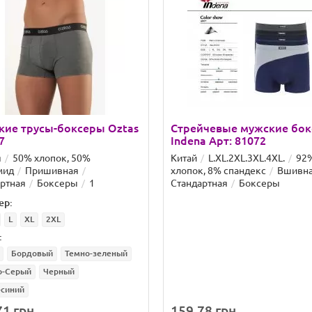
кие трусы-боксеры Oztas
Стрейчевые мужские бо
7
Indena Арт: 81072
я
50% хлопок, 50%
Китай
L.XL.2XL.3XL.4XL.
92
мид
Пришивная
хлопок, 8% спандекс
Вшивн
ртная
Боксеры
1
Стандартная
Боксеры
ер:
L
XL
2XL
:
Бордовый
Темно-зеленый
о-Серый
Черный
-синий
1 грн.
159.78 грн.