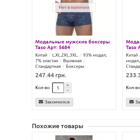
Нет в наличии
Модальные мужские боксеры
Мода
Taso Арт: 5684
Taso 
Китай
L.XL.2XL.3XL.
93% модал,
Китай
7% эластан
Вшивная
модал,
Стандартная
Боксеры
Станда
247.44 грн.
233.3
Кол-во
Кол-в
Закончился
З
Похожие товары