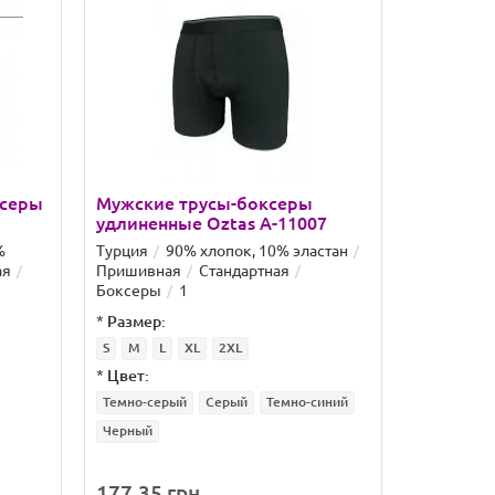
ксеры
Мужские трусы-боксеры
Стрейче
удлиненные Oztas A-11007
Incont Ар
%
Турция
90% хлопок, 10% эластан
Китай
XL
ая
Пришивная
Стандартная
хлопок, 5
Боксеры
1
Стандартн
*
Размер:
S
M
L
XL
2XL
*
Цвет:
Темно-серый
Серый
Темно-синий
Черный
177.35 грн.
137.21 