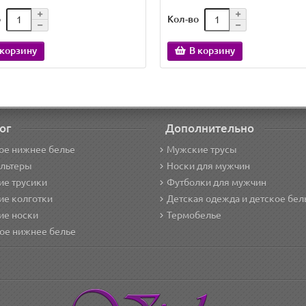
о
Кол-во
 корзину
В корзину
ог
Дополнительно
ое нижнее белье
Мужские трусы
альтеры
Носки для мужчин
е трусики
Футболки для мужчин
ие колготки
Детская одежда и детское бел
ие носки
Термобелье
ое нижнее белье