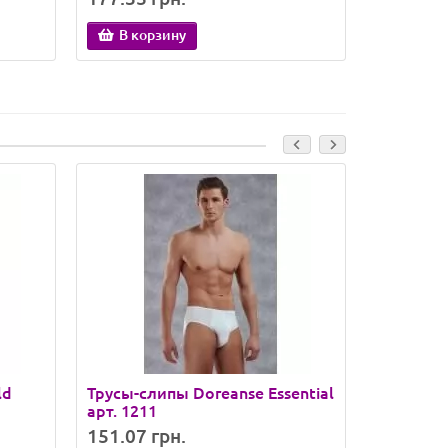
В корзину
В кор
ld
Трусы-слипы Doreanse Essential
Трусы-хи
арт. 1211
арт. 1779
151.07 грн.
303.32 