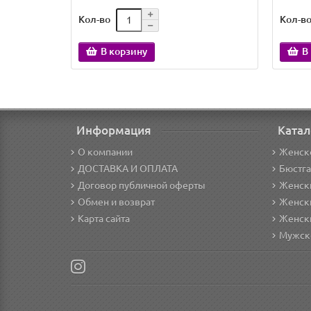
Кол-во
Кол-в
В корзину
В
Информация
Катал
О компании
Женск
ДОСТАВКА И ОПЛАТА
Бюстг
Договор публичной оферты
Женски
Обмен и возврат
Женск
Карта сайта
Женск
Мужск