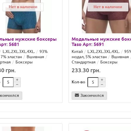
Нет в наличии
Нет в наличии
льные мужские боксеры
Модальные мужские бок
Арт: 5681
Taso Арт: 5691
L.XL.2XL.3XL.4XL.
93%
Китай
L.XL.2XL.3XL.4XL.
95
 7% эластан
Вшивная
модал, 5% эластан
Вшивная
ртная
Боксеры
Стандартная
Боксеры
0 грн.
233.30 грн.
о
Кол-во
акончился
Закончился